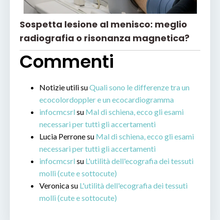
Sospetta lesione al menisco: meglio
radiografia o risonanza magnetica?
Commenti
Notizie utili
su
Quali sono le differenze tra un
ecocolordoppler e un ecocardiogramma
infocmcsrl
su
Mal di schiena, ecco gli esami
necessari per tutti gli accertamenti
Lucia Perrone
su
Mal di schiena, ecco gli esami
necessari per tutti gli accertamenti
infocmcsrl
su
L'utilità dell'ecografia dei tessuti
molli (cute e sottocute)
Veronica
su
L'utilità dell'ecografia dei tessuti
molli (cute e sottocute)