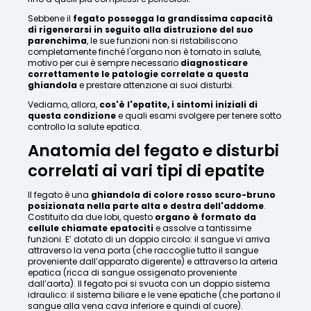
Sebbene il
fegato possegga la grandissima capacità
di rigenerarsi in seguito alla distruzione del suo
parenchima
, le sue funzioni non si ristabiliscono
completamente finché l'organo non è tornato in salute,
motivo per cui è sempre necessario
diagnosticare
correttamente le patologie correlate a questa
ghiandola
e prestare attenzione ai suoi disturbi.
Vediamo, allora,
cos'è l'epatite, i sintomi iniziali di
questa condizione
e quali esami svolgere per tenere sotto
controllo la salute epatica.
Anatomia del fegato e disturbi
correlati ai vari tipi di epatite
Il fegato è una
ghiandola di colore rosso scuro-bruno
posizionata nella parte alta e destra dell'addome
.
Costituito da due lobi, questo
organo è formato da
cellule chiamate epatociti
e assolve a tantissime
funzioni. E’ dotato di un doppio circolo: il sangue vi arriva
attraverso la vena porta (che raccoglie tutto il sangue
proveniente dall’apparato digerente) e attraverso la arteria
epatica (ricca di sangue ossigenato proveniente
dall’aorta). Il fegato poi si svuota con un doppio sistema
idraulico: il sistema biliare e le vene epatiche (che portano il
sangue alla vena cava inferiore e quindi al cuore).