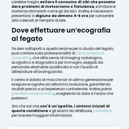
sarebbe meglio
evitare il consumo di cibi che possano
dare problemi di meteorismo e flatulenza
, e limitare le
sostanze stimolanti come gli alcolici. Inoltre, è necessario
presentarsi a
digiuno da almeno 4-6 ore
per consentire
alla colecisti di riempirsi di bile.
Dove effettuare un’ecografia
al fegato
Se devi sottoporti a questo esame per lo studio del fegato,
puoi contare sulla professionalità di
Clinical Medical
Consulting
, che offre servizi di imaging radiologico,
ecografico e diagnostica per immagini, eseguiti da
personale altamente qualificato e con l'ausilio di
attrezzature all'avanguardia.
Il centro è dotato di macchinari di ultima generazione per
eseguire ecografie ad altissima risoluzione, garantendo
risultati precisi e un'esperienza confortevole. Inoltre, potrai
prenotare l'esame online
, scegliendo la data e l'orario che
preferisci.
Ora che sai che
cos'è un'epatite, i sintomi iniziali di
questa condizione
e gli esami da effettuare,
contattaci
per ricevere maggiori informazioni.