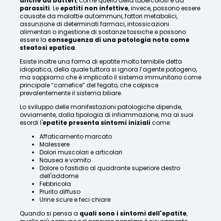
anche da batteri
, come quello della tubercolosi e da
parassiti
. Le
epatiti non infettive
, invece, possono essere
causate da malattie autoimmuni, fattori metabolici,
assunzione di determinati farmaci, intossicazioni
alimentari o ingestione di sostanze tossiche e possono
essere la
conseguenza di una patologia nota come
steatosi epatica
.
Esiste inoltre una forma di epatite molto temibile detta
idiopatica, della quale tuttora si ignora l’agente patogeno,
ma sappiamo che è implicato il sistema immunitario come
principale “carnefice” del fegato, che colpisce
prevalentemente il sistema biliare.
Lo sviluppo delle manifestazioni patologiche dipende,
ovviamente, dalla tipologia di infiammazione, ma ai suoi
esordi l'
epatite presenta sintomi iniziali
come:
Affaticamento marcato
Malessere
Dolori muscolari e articolari
Nausea e vomito
Dolore o fastidio al quadrante superiore destro
dell'addome
Febbricola
Prurito diffuso
Urine scure e feci chiare
Quando si pensa a
quali sono i sintomi dell'epatite
,