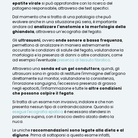
epatite virale
si può approfondire con la ricerca del
patogeno responsabile, attraverso dei test specifici.
Dal momento che si tratta di una patologia che può
evolvere anche in una situazione più seria, è importante
andare ad
analizzare l'anatomia e la morfologia della
ghiandola
, attraverso un’ecografia del fegato.
Gli
ultrasuoni
, ovvero
onde sonore a bassa frequenza
,
permettono di analizzare in maniera estremamente
accurata le condizioni di salute del fegato, valutandone la
morfologia e la presenza di danni o altre condizioni, come
ad esempio l'eventuale
presenza di tessuto fibrotico
.
Attraverso una
sonda ed un gel conduttore
, quindi, gli
ultrasuoni sono in grado di restituire l'immagine dell'organo
direttamente sul monitor, valutandone la consistenza,
l'irrorazione sanguigna, l'eccessiva presenza di grasso
negli epatociti, l'infiammazione e tutte le
altre condizioni
che possono colpire il fegato
.
Si tratta di un esame non invasivo, indolore e che non
presenta nessun tipo di controindicazione. Quando si
esegue l'ecografia epatica
è necessario stendersi in
posizione supina, con il braccio destro alzato dietro la
nuca.
Le uniche
raccomandazioni sono legate alla dieta e al
digiuno
. Prima di sottoporsi a questo esame infatti,