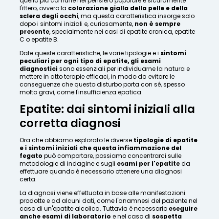
quello più comune nel pensiero popolare è sicuramente
l'ittero, ovvero la
colorazione gialla della pelle e della
sclera degli occhi
, ma questa caratteristica insorge solo
dopo i sintomi iniziali e, curiosamente,
non è sempre
presente
, specialmente nei casi di epatite cronica, epatite
C o epatite B.
Date queste caratteristiche, le varie tipologie e i
sintomi
peculiari per ogni tipo di epatite, gli esami
diagnostici
sono essenziali per individuarne la natura e
mettere in atto terapie efficaci, in modo da evitare le
conseguenze che questo disturbo porta con sé, spesso
molto gravi, come l'insufficienza epatica.
Epatite: dai sintomi iniziali alla
corretta diagnosi
Ora che abbiamo esplorato le diverse
tipologie di epatite
e i sintomi iniziali che questa infiammazione del
fegato
può comportare, possiamo concentrarci sulle
metodologie di indagine e sugli
esami per l'epatite
da
effettuare quando è necessario ottenere una diagnosi
certa.
La diagnosi viene effettuata in base alle manifestazioni
prodotte e ad alcuni dati, come l'anamnesi del paziente nel
caso di un'epatite alcolica. Tuttavia è necessario
eseguire
anche esami di laboratorio
e nel caso di
sospetta