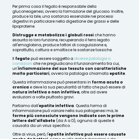
Per prima cosa il fegato è responsabile della
gluconeogenesi, ovvero la formazione del glucosio. Inoltre,
produce la bile, una sostanza essenziale nei processi
digestivi in particolare nella digestione dei grassi e delle
lipoproteine.
Distrugge e metabolizza i globuli rossi
che hanno
esaurito la loro funzione, recuperando il ferro legato
all'emoglobina, produce fattori di coagulazione e,
soprattutto, cattura e smaltisce le sostanze tossiche.
Il
fegato
può essere soggetto a
diverse patologie o
condizioni
che ne pregiudicano il funzionamento tra cui,
un'
infiammazione del suo tessuto con caratteristiche
molto particolari
, ovvero la patologia chiamata
epatite
.
Questa infiammazione può presentarsi in
forma acuta o
cronica
e deve la sua peculiarità al fatto che può essere di
natura infettiva o non infettiva
, oltre ad avere
evoluzioni a volte piuttosto gravi.
Partiamo dall'
epatite infettiva
. Questa forma di
infiammazione può variare nella sua patogenesi ma, le
forme più conosciute vengono indicate con le prime
lettere dell'alfabeto
(da A a D), ognuna di queste è
causata da un virus specifico.
Oltre ai virus, però, l'
epatite infettiva può essere causate