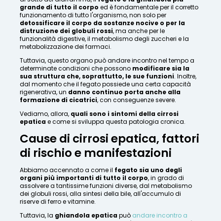
grande di tutto il corpo
ed è fondamentale per il corretto
funzionamento di tutto l'organismo, non solo per
detossificare il corpo da sostanze nocive o per la
distruzione dei globuli rossi
, ma anche per le
funzionalità digestive, il metabolismo degli zuccheri e la
metabolizzazione dei farmaci.
Tuttavia, questo organo può andare incontro nel tempo a
determinate condizioni che possono
modificare sia la
sua struttura che, soprattutto, le sue funzioni
. Inoltre,
dal momento che il fegato possiede una certa capacità
rigenerativa, un
danno continuo porta anche alla
formazione di cicatrici
, con conseguenze severe.
Vediamo, allora,
quali sono i sintomi della cirrosi
epatica
e come si sviluppa questa patologia cronica.
Cause di cirrosi epatica, fattori
di rischio e manifestazioni
Abbiamo accennato a come il
fegato sia uno degli
organi più importanti di tutto il corpo
, in grado di
assolvere a tantissime funzioni diverse, dal metabolismo
dei globuli rossi, alla sintesi della bile, all'accumulo di
riserve di ferro e vitamine.
Tuttavia, la
ghiandola epatica
può
andare incontro a