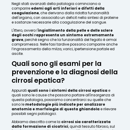
Negli stati avanzati della patologia cominciano a
comparire
edemi agli arti inferiori e difetti della
coagulazione
, che derivano dalla ridotta funzionalità
dell'organo, con associato un deficit nella sintesi di proteine
e sostanze necessarie alla coagulazione del sangue.
L'ittero, ovvero l'
ingiallimento della pelle e delle sclere
degli occhi rappresenta un sintomo estremamente
grave
, perché segno che la funzionalità del fegato è ormai
compromessa. Nelle fasi tardive possono comparire anche
l’ingrossamento della milza, varici, ipertensione portale ed
ascite.
Quali sono gli esami per la
prevenzione e la diagnosi della
cirrosi epatica?
Appurati
quali sono i sintomi della cirrosi epatica
e
quali sono le cause che possono portare all'insorgenza di
questa patologia, possiamo concentrarci su quelle che
sono le
metodologie più indicate per analizzare
anatomia e morfologia di questa ghiandola
e rilevare
possibili segni patologici.
Abbiamo descritto come la
cirrosi sia caratterizzata
dalla formazione di cicatrici
, quindi tessuto fibroso, sul