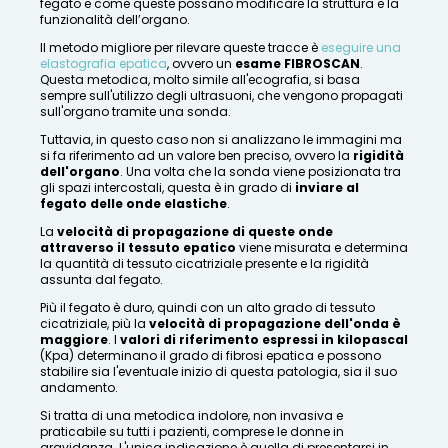
fegato e come queste possano modificare la struttura e la
funzionalità dell’organo.
Il metodo migliore per rilevare queste tracce è
eseguire una
elastografia epatica
, ovvero un
esame FIBROSCAN
.
Questa metodica, molto simile all'ecografia, si basa
sempre sull'utilizzo degli ultrasuoni, che vengono propagati
sull'organo tramite una sonda.
Tuttavia, in questo caso non si analizzano le immagini ma
si fa riferimento ad un valore ben preciso, ovvero la
rigidità
dell'organo
. Una volta che la sonda viene posizionata tra
gli spazi intercostali, questa è in grado di
inviare al
fegato delle onde elastiche
.
La
velocità di propagazione di queste onde
attraverso il tessuto epatico
viene misurata e determina
la quantità di tessuto cicatriziale presente e la rigidità
assunta dal fegato.
Più il fegato è duro, quindi con un alto grado di tessuto
cicatriziale, più la
velocità di propagazione dell'onda è
maggiore
. I
valori di riferimento espressi in kilopascal
(Kpa) determinano il grado di fibrosi epatica e possono
stabilire sia l'eventuale inizio di questa patologia, sia il suo
andamento.
Si tratta di una metodica indolore, non invasiva e
praticabile su tutti i pazienti, comprese le donne in
gravidanza. L'unica indicazione è quella di presentarsi in