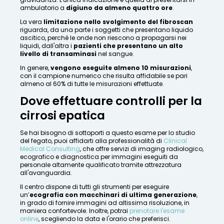
ambulatorio a
digiuno da almeno quattro ore
.
La vera
limitazione nello svolgimento del fibroscan
riguarda, da una parte i soggetti che presentano liquido
ascitico, perché le onde non riescono a propagarsi nei
liquidi, dall'altra i
pazienti che presentano un alto
livello di transaminasi
nel sangue.
In genere,
vengono eseguite almeno 10 misurazioni
,
con il campione numerico che risulta affidabile se pari
almeno al 60% di tutte le misurazioni effettuate.
Dove effettuare controlli per la
cirrosi epatica
Se hai bisogno di sottoporti a questo esame per lo studio
del fegato, puoi affidarti alla professionalità di
Clinical
Medical Consulting
, che offre servizi di imaging radiologico,
ecografico e diagnostica per immagini eseguiti da
personale altamente qualificato tramite attrezzatura
all'avanguardia.
Il centro dispone di tutti gli strumenti per eseguire
un’
ecografia con macchinari di ultima generazione
,
in grado di fornire immagini ad altissima risoluzione, in
maniera confortevole. Inoltre, potrai
prenotare l'esame
online
, scegliendo la data e l'orario che preferisci.