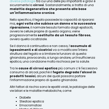
diverse patologie
tra cui una delle più importanti e gravi è
sicuramente la
cirrosi
. Sostanzialmente, si tratta di una
malattia degenerativa che presenta alla base
un'infiammazione cronica
.
Nello specifico, il fegato possiede la capacità di ripararsi
ma,
ogni volta che subisce un danno e la successiva
riparazione
, il normale tessuto formato dagli epatociti,
ovvero le cellule proprie di questo organo, viene
progressivamente
sostituito da un tessuto fibroso
,
ovvero quello cicatriziale.
Se il danno è continuativo e non cessa, l’
accumulo di
ispessimenti e di cicatrici
va a modificare l'intera
struttura del fegato e a limitare le funzioni di questa
ghiandola, provocando, a lungo andare, un'insufficienza
epatica, una condizione molto rischiosa per la salute.
Tra le
cause di cirrosi epatica
più comuni c’è l'eccessivo
consumo di alcool, poiché il
fegato degrada l'alcool in
prodotti tossici
, alcuni dei quali possono portare
l’infiammazione proprio di questa ghiandola.
Altri fattori di rischio sono le epatiti virali, le patologie delle
vie biliari e le malattie metaboliche, come:
Diabete
Steatosi epatica
Emocromatosi