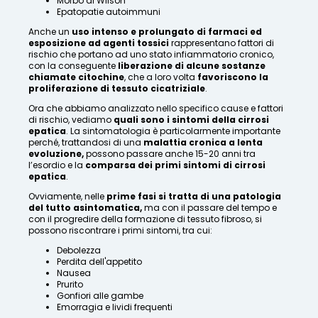
Morbo di Wilson
Epatopatie autoimmuni
Anche un
uso intenso e prolungato di farmaci ed
esposizione ad agenti tossici
rappresentano fattori di
rischio che portano ad uno stato infiammatorio cronico,
con la conseguente
liberazione di alcune sostanze
chiamate citochine
, che a loro volta
favoriscono la
proliferazione di tessuto cicatriziale
.
Ora che abbiamo analizzato nello specifico cause e fattori
di rischio, vediamo
quali sono i sintomi della cirrosi
epatica
. La sintomatologia è particolarmente importante
perché, trattandosi di una
malattia cronica a lenta
evoluzione,
possono passare anche 15-20 anni tra
l’esordio e la
comparsa dei primi sintomi di cirrosi
epatica
.
Ovviamente, nelle
prime fasi si tratta di una patologia
del tutto asintomatica,
ma con il passare del tempo e
con il progredire della formazione di tessuto fibroso, si
possono riscontrare i primi sintomi, tra cui:
Debolezza
Perdita dell'appetito
Nausea
Prurito
Gonfiori alle gambe
Emorragia e lividi frequenti