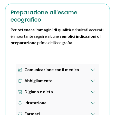
Preparazione all’esame
ecografico
Per
ottenere immagini di qualità
e risultati accurati,
è importante seguire alcune
semplici indicazioni di
preparazione
prima dell’ecografia.
Comunicazione con il medico
Informa il medico su eventuali condizioni
Abbigliamento
cliniche, allergie, farmaci in uso o interventi
Indossa abiti comodi e facilmente rimovibili
chirurgici recenti. Queste informazioni sono
Digiuno e dieta
sull’area da esaminare. In alcune strutture
importanti per adattare correttamente la
In caso di
ecografia addominale
, evita cibi
potrebbe essere fornita una veste monouso.
Idratazione
procedura.
gassati e segui le istruzioni di digiuno indicate
Bere acqua prima dell’esame, in modo da avere
dal medico. Questo aiuta a ridurre la
Farmaci