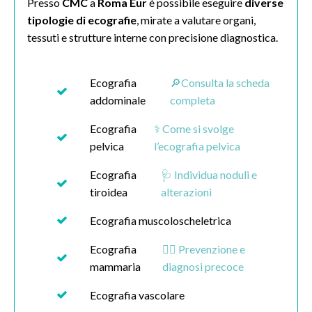
Presso
CMC
a
Roma Eur
è possibile eseguire
diverse
tipologie di ecografie
, mirate a valutare organi,
tessuti e strutture interne con precisione diagnostica.
Ecografia
🔎Consulta la scheda
addominale
completa
Ecografia
⚕️ Come si svolge
pelvica
l’ecografia pelvica
Ecografia
🩺 Individua noduli e
tiroidea
alterazioni
Ecografia muscoloscheletrica
Ecografia
👩‍⚕️ Prevenzione e
mammaria
diagnosi precoce
Ecografia vascolare