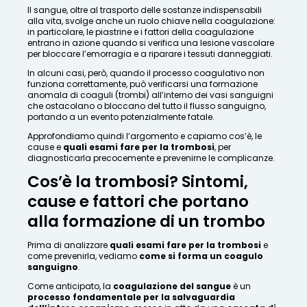
Il sangue, oltre al trasporto delle sostanze indispensabili
alla vita, svolge anche un ruolo chiave nella coagulazione:
in particolare, le piastrine e i fattori della coagulazione
entrano in azione quando si verifica una lesione vascolare
per bloccare l’emorragia e a riparare i tessuti danneggiati.
In alcuni casi, però, quando il processo coagulativo non
funziona correttamente, può verificarsi una formazione
anomala di coaguli (trombi) all’interno dei vasi sanguigni
che ostacolano o bloccano del tutto il flusso sanguigno,
portando a un evento potenzialmente fatale.
Approfondiamo quindi l’argomento e capiamo cos’è, le
cause e
quali esami fare per la trombosi
, per
diagnosticarla precocemente e prevenirne le complicanze.
Cos’è la trombosi? Sintomi,
cause e fattori che portano
alla formazione di un trombo
Prima di analizzare
quali esami fare per la trombosi
e
come prevenirla, vediamo
come si forma un coagulo
sanguigno
.
Come anticipato, la
coagulazione del sangue
è un
processo fondamentale per la salvaguardia