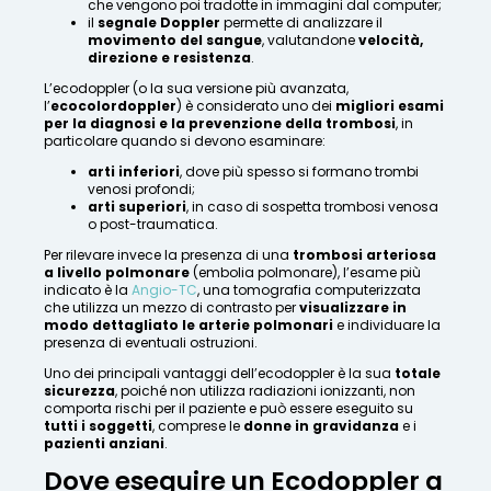
che vengono poi tradotte in immagini dal computer;
il
segnale Doppler
permette di analizzare il
movimento del sangue
, valutandone
velocità,
direzione e resistenza
.
L’ecodoppler (o la sua versione più avanzata,
l’
ecocolordoppler
) è considerato uno dei
migliori esami
per la diagnosi e la prevenzione della trombosi
, in
particolare quando si devono esaminare:
arti inferiori
, dove più spesso si formano trombi
venosi profondi;
arti superiori
, in caso di sospetta trombosi venosa
o post-traumatica.
Per rilevare invece la presenza di una
trombosi arteriosa
a livello polmonare
(embolia polmonare), l’esame più
indicato è la
Angio-TC
, una tomografia computerizzata
che utilizza un mezzo di contrasto per
visualizzare in
modo dettagliato le arterie polmonari
e individuare la
presenza di eventuali ostruzioni.
Uno dei principali vantaggi dell’ecodoppler è la sua
totale
sicurezza
, poiché non utilizza radiazioni ionizzanti, non
comporta rischi per il paziente e può essere eseguito su
tutti i soggetti
, comprese le
donne in gravidanza
e i
pazienti anziani
.
Dove eseguire un Ecodoppler a