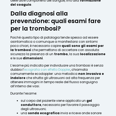
delle altre componenti del sangue, fino alla
formazione
del coagulo
.
Dalla diagnosi alla
prevenzione: quali esami fare
per la trombosi?
Poiché questo tipo di patologia tende spesso ad essere
asintomatica o comunque a manifestarsi con sintomi
poco chiari, è necessario capire
quali sono gli esami per
la trombosi
che permettono di accertare con assoluta
sicurezza la presenza di un
trombo
, la sua
localizzazione
e le sue
dimensioni
.
L’esame più indicato per individuare una trombosi è senza
dubbio l’
ecografia con effetto Doppler
, chiamata
comunemente ecodoppler: una metodica
non invasiva e
indolore
che sfrutta gli ultrasuoni ad alta frequenza per
ottenere immagini in tempo reale del flusso sanguigno
all’interno dei vasi.
Durante l’esame:
sul corpo del paziente viene applicato un
gel
conduttore
, necessario per favorire il passaggio
degli ultrasuoni;
una
sonda ecografica
invia e riceve onde sonore