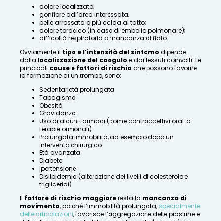
dolore localizzato;
gonfiore dell’area interessata;
pelle arrossata o più calda al tatto;
dolore toracico (in caso di embolia polmonare);
difficoltà respiratoria o mancanza di fiato.
Ovviamente il
tipo e l’intensità del sintomo
dipende
dalla
localizzazione del coagulo
e dai tessuti coinvolti. Le
principali
cause e fattori di rischio
che possono favorire
la formazione di un trombo, sono:
Sedentarietà prolungata
Tabagismo
Obesità
Gravidanza
Uso di alcuni farmaci (come contraccettivi orali o
terapie ormonali)
Prolungata immobilità, ad esempio dopo un
intervento chirurgico
Età avanzata
Diabete
Ipertensione
Dislipidemia (alterazione dei livelli di colesterolo e
trigliceridi)
Il
fattore di rischio maggiore
resta la
mancanza di
movimento
, poiché l’immobilità prolungata,
specialmente
delle articolazioni
, favorisce l’aggregazione delle piastrine e