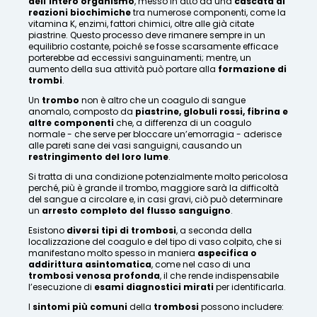
dell’intero organismo
, messo in atto da una
cascata di
reazioni biochimiche
tra numerose componenti, come la
vitamina K, enzimi, fattori chimici, oltre alle già citate
piastrine. Questo processo deve rimanere sempre in un
equilibrio costante, poiché se fosse scarsamente efficace
porterebbe ad eccessivi sanguinamenti; mentre, un
aumento della sua attività può portare alla
formazione di
trombi
.
Un
trombo
non è altro che un coagulo di sangue
anomalo, composto da
piastrine, globuli rossi, fibrina e
altre componenti
che, a differenza di un coagulo
normale - che serve per bloccare un’emorragia - aderisce
alle pareti sane dei vasi sanguigni, causando un
restringimento del loro lume
.
Si tratta di una condizione potenzialmente molto pericolosa
perché, più è grande il trombo, maggiore sarà la difficoltà
del sangue a circolare e, in casi gravi, ciò può determinare
un
arresto completo del flusso sanguigno
.
Esistono
diversi tipi di trombosi
, a seconda della
localizzazione del coagulo e del tipo di vaso colpito, che si
manifestano molto spesso in maniera
aspecifica o
addirittura asintomatica
, come nel caso di una
trombosi venosa profonda
, il che rende indispensabile
l’esecuzione di
esami diagnostici mirati
per identificarla.
I
sintomi più comuni
della
trombosi
possono includere: