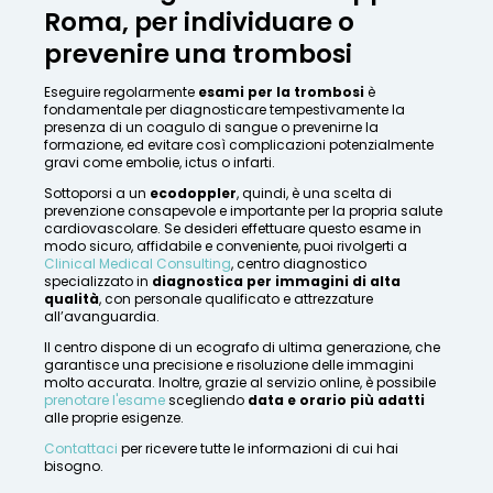
Roma, per individuare o
prevenire una trombosi
Eseguire regolarmente
esami per la trombosi
è
fondamentale per diagnosticare tempestivamente la
presenza di un coagulo di sangue o prevenirne la
formazione, ed evitare così complicazioni potenzialmente
gravi come embolie, ictus o infarti.
Sottoporsi a un
ecodoppler
, quindi, è una scelta di
prevenzione consapevole e importante per la propria salute
cardiovascolare. Se desideri effettuare questo esame in
modo sicuro, affidabile e conveniente, puoi rivolgerti a
Clinical Medical Consulting
, centro diagnostico
specializzato in
diagnostica per immagini di alta
qualità
, con personale qualificato e attrezzature
all’avanguardia.
Il centro dispone di un ecografo di ultima generazione, che
garantisce una precisione e risoluzione delle immagini
molto accurata. Inoltre, grazie al servizio online, è possibile
prenotare l'esame
scegliendo
data e orario più adatti
alle proprie esigenze.
Contattaci
per ricevere tutte le informazioni di cui hai
bisogno.