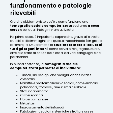
funzionamento e patologie
rilevabili
Ora che abbiamo visto cos’è e come funziona una
tomografia assiale computerizzata
vediamo
a cosa
serve
e per quali indagini viene utilizzata.
Per prima cosa, è importante sapere che, grazie all'elevata
qualità delle immagini che questo macchinario è in grado
di fornire, la TAC permette di
studiare lo stato di salute di
tutti gli organi interni
, come cervello, reni, fegato, cuore,
oltre allo stato di salute delle ossa, dei vasi sanguigni e dei
parenchimi.
In buona sostanza, la
tomografia assiale
computerizzata permette di individuare
:
Tumori, sia benigni che maligni, anche in fase
d’esordio
Malattie e malformazioni vascolari, come embolia
polmonare, trombosi, aneurisma cerebrale
Stati infiammatori
Cirrosi epatica
Fibrosi polmonare
Metastasi
Ingrossamento dei linfonodi
Patologie muscolari sistemiche e fratture ossee