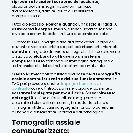
riprodurre le sezioni corporee del paziente
,
elaborando le immagini ricevute in formato
tridimensionale, tramite l’aiuto di un sistema
computerizzato.
Tutto ciò è possibile perché, quando un
fascio di raggi X
attraversa il corpo umano
, subisce un’attenuazione
diversa a seconda della struttura anatomica colpita.
Durante la TAC l’energia rilasciata attraversa il corpo del
paziente e viene assorbita da particolari sensori, chiamati
detettori
, in grado di inviare un segnale elettrico che viene
a sua volta
elaborato attraverso un sistema
computerizzato
, fornendo un'immagine dettagliata e
tridimensionale del distretto anatomico analizzato.
Questo è il meccanismo fisico alla base della
tomografia
assiale computerizzata e del suo funzionamento
. La
TAC può prevedere anche l'
impiego di un mezzo di
contrasto
, ovvero l'introduzione nel corpo del paziente di
sostanze impiegate per modificare l'assorbimento
dei raggi X
, al fine di far risaltare maggiormente
determinati elementi anatomici, in modo da ottenere
immagini nitide di vasi sanguigni, linfonodi o parenchimi,
aiutando a differenziare il normale dal patologico.
Tomografia assiale
computerizzata: