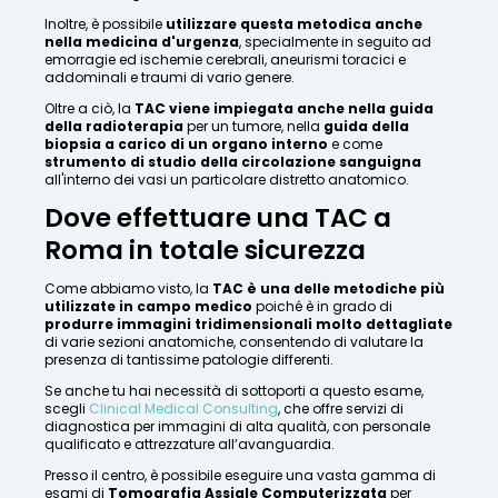
Inoltre, è possibile
utilizzare questa metodica anche
nella medicina d'urgenza
, specialmente in seguito ad
emorragie ed ischemie cerebrali, aneurismi toracici e
addominali e traumi di vario genere.
Oltre a ciò, la
TAC viene impiegata anche nella guida
della radioterapia
per un tumore, nella
guida della
biopsia a carico di un organo interno
e come
strumento di studio della circolazione sanguigna
all'interno dei vasi un particolare distretto anatomico.
Dove effettuare una TAC a
Roma in totale sicurezza
Come abbiamo visto, la
TAC è una delle metodiche più
utilizzate in campo medico
poiché è in grado di
produrre immagini tridimensionali molto dettagliate
di varie sezioni anatomiche, consentendo di valutare la
presenza di tantissime patologie differenti.
Se anche tu hai necessità di sottoporti a questo esame,
scegli
Clinical Medical Consulting
, che offre servizi di
diagnostica per immagini di alta qualità, con personale
qualificato e attrezzature all’avanguardia.
Presso il centro, è possibile eseguire una vasta gamma di
esami di
Tomografia Assiale Computerizzata
per