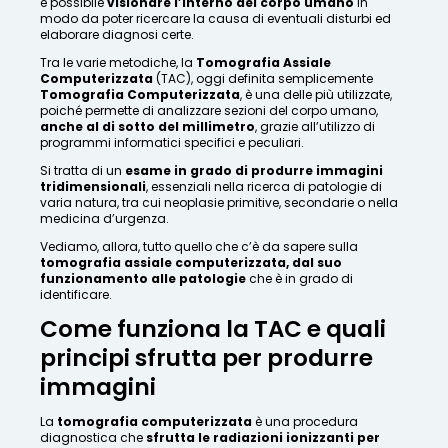
è possibile
visionare l’interno del corpo umano
in
modo da poter ricercare la causa di eventuali disturbi ed
elaborare diagnosi certe.
Tra le varie metodiche, la
Tomografia Assiale
Computerizzata
(TAC), oggi definita semplicemente
Tomografia Computerizzata
, è una delle più utilizzate,
poiché permette di analizzare sezioni del corpo umano,
anche al di sotto del millimetro
, grazie all’utilizzo di
programmi informatici specifici e peculiari.
Si tratta di un
esame in grado di produrre immagini
tridimensionali
, essenziali nella ricerca di patologie di
varia natura, tra cui neoplasie primitive, secondarie o nella
medicina d’urgenza.
Vediamo, allora, tutto quello che c’è da sapere sulla
tomografia assiale computerizzata, dal suo
funzionamento alle patologie
che è in grado di
identificare.
Come funziona la TAC e quali
principi sfrutta per produrre
immagini
La
tomografia computerizzata
è una procedura
diagnostica che
sfrutta le radiazioni ionizzanti per