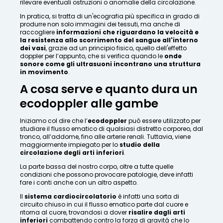
rilevare eventuali ostruzioni o anomalie della circolazione.
In pratica, si tratta di un'ecografia più specifica in grado di
produrre non solo immagini dei tessuti, ma anche di
raccogliere
informazioni che riguardano la velocità e
la resistenza allo scorrimento del sangue all'interno
dei vasi
, grazie ad un principio fisico, quello dell'effetto
doppler per l’appunto, che si verifica quando le
onde
sonore come gli ultrasuoni incontrano una struttura
in movimento
.
A cosa serve e quanto dura un
ecodoppler alle gambe
Iniziamo col dire che l’
ecodoppler
può essere utilizzato per
studiare il flusso ematico di qualsiasi distretto corporeo, dal
tronco, all’addome, fino alle arterie renali. Tuttavia, viene
maggiormente impiegato per lo
studio della
circolazione degli arti inferiori
.
La parte bassa del nostro corpo, oltre a tutte quelle
condizioni che possono provocare patologie, deve infatti
fare i conti anche con un altro aspetto.
Il
sistema cardiocircolatorio
è infatti una sorta di
circuito chiuso in cui il flusso ematico parte dal cuore e
ritorna al cuore, trovandosi a dover
risalire dagli arti
inferiori
combattendo contro la forza di gravità che lo