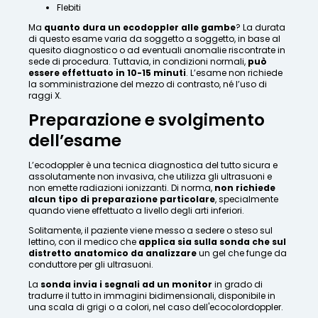
Flebiti
Ma
quanto dura un ecodoppler alle gambe
? La durata
di questo esame varia da soggetto a soggetto, in base al
quesito diagnostico o ad eventuali anomalie riscontrate in
sede di procedura. Tuttavia, in condizioni normali,
può
essere effettuato in 10-15 minuti
. L’esame non richiede
la somministrazione del mezzo di contrasto, né l’uso di
raggi X.
Preparazione e svolgimento
dell’esame
L’ecodoppler è una tecnica diagnostica del tutto sicura e
assolutamente non invasiva, che utilizza gli ultrasuoni e
non emette radiazioni ionizzanti. Di norma,
non richiede
alcun tipo di preparazione particolare
, specialmente
quando viene effettuato a livello degli arti inferiori.
Solitamente, il paziente viene messo a sedere o steso sul
lettino, con il medico che
applica sia sulla sonda che sul
distretto anatomico da analizzare
un gel che funge da
conduttore per gli ultrasuoni.
La
sonda invia i segnali ad un monitor
in grado di
tradurre il tutto in immagini bidimensionali, disponibile in
una scala di grigi o a colori, nel caso dell'ecocolordoppler.