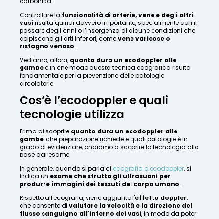
carbonica.
Controllare la
funzionalità di arterie, vene e degli altri
vasi
risulta quindi davvero importante, specialmente con il
passare degli anni o l’insorgenza di alcune condizioni che
colpiscono gli arti inferiori, come
vene varicose o
ristagno venoso
.
Vediamo, allora,
quanto dura un ecodoppler alle
gambe
e in che modo questa tecnica ecografica risulta
fondamentale per la prevenzione delle patologie
circolatorie.
Cos’è l’ecodoppler e quali
tecnologie utilizza
Prima di scoprire
quanto dura un ecodoppler alle
gambe
, che preparazione richiede e quali patologie è in
grado di evidenziare, andiamo a scoprire la tecnologia alla
base dell’esame.
In generale, quando si parla di
ecografia o ecodoppler
, si
indica un
esame che sfrutta gli ultrasuoni per
produrre immagini dei tessuti del corpo
umano
.
Rispetto all'ecografia, viene aggiunto l'
effetto doppler
,
che consente di
valutare la velocità e la direzione del
flusso sanguigno all'interno dei vasi
, in modo da poter