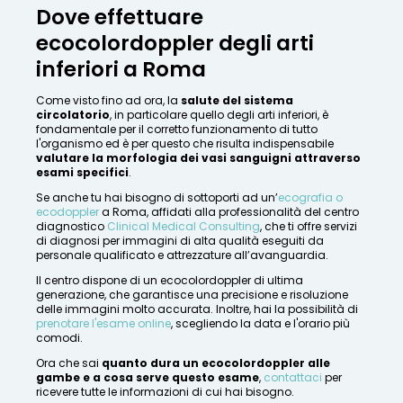
Dove effettuare
ecocolordoppler degli arti
inferiori a Roma
Come visto fino ad ora, la
salute del sistema
circolatorio
, in particolare quello degli arti inferiori, è
fondamentale per il corretto funzionamento di tutto
l'organismo ed è per questo che risulta indispensabile
valutare la morfologia dei vasi sanguigni attraverso
esami specifici
.
Se anche tu hai bisogno di sottoporti ad un’
ecografia o
ecodoppler
a Roma, affidati alla professionalità del centro
diagnostico
Clinical Medical Consulting
, che ti offre servizi
di diagnosi per immagini di alta qualità eseguiti da
personale qualificato e attrezzature all’avanguardia.
Il centro dispone di un ecocolordoppler di ultima
generazione, che garantisce una precisione e risoluzione
delle immagini molto accurata. Inoltre, hai la possibilità di
prenotare l'esame online
, scegliendo la data e l'orario più
comodi.
Ora che sai
quanto dura un ecocolordoppler alle
gambe e a cosa serve questo esame
,
contattaci
per
ricevere tutte le informazioni di cui hai bisogno.