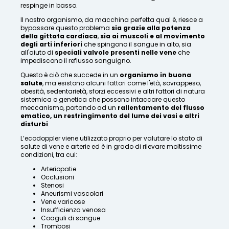
respinge in basso.
Il nostro organismo, da macchina perfetta qual è, riesce a
bypassare questo problema
sia grazie alla potenza
della gittata cardiaca
,
sia ai muscoli e al movimento
degli arti inferiori
che spingono il sangue in alto, sia
all'aiuto di
speciali valvole presenti nelle vene
che
impediscono il reflusso sanguigno.
Questo è ciò che succede in un
organismo in buona
salute
, ma esistono alcuni fattori come l'età, sovrappeso,
obesità, sedentarietà, sforzi eccessivi e altri fattori di natura
sistemica o genetica che possono intaccare questo
meccanismo, portando ad un
rallentamento del flusso
ematico, un restringimento del lume dei vasi e altri
disturbi
.
L’ecodoppler viene utilizzato proprio per valutare lo stato di
salute di vene e arterie ed è in grado di rilevare moltissime
condizioni, tra cui:
Arteriopatie
Occlusioni
Stenosi
Aneurismi vascolari
Vene varicose
Insufficienza venosa
Coaguli di sangue
Trombosi