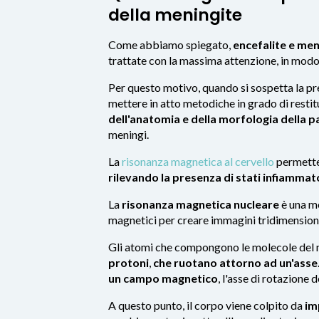
della meningite
Come abbiamo spiegato,
encefalite e me
trattate con la massima attenzione, in mod
Per questo motivo, quando si sospetta la pre
mettere in atto metodiche in grado di restit
dell'anatomia e della morfologia della p
meningi.
La
risonanza magnetica al cervello
permette 
rilevando la
presenza di stati infiammat
La
risonanza magnetica nucleare
è una me
magnetici per creare immagini tridimensiona
Gli atomi che compongono le molecole del n
protoni
,
che ruotano attorno ad un'asse
un campo magnetico
, l'asse di rotazione
A questo punto, il corpo viene colpito da
im