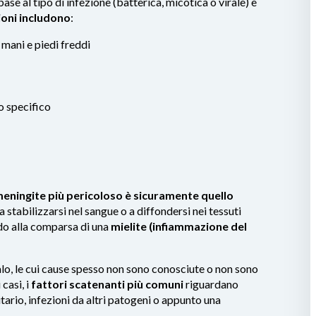
base al tipo di infezione (batterica, micotica o virale) e
oni includono
:
mani e piedi freddi
lo specifico
meningite più pericoloso è sicuramente quello
 stabilizzarsi nel sangue o a diffondersi nei tessuti
o alla comparsa di una
mielite (infiammazione del
lo, le cui cause spesso non sono conosciute o non sono
casi, i
fattori scatenanti più comuni
riguardano
tario, infezioni da altri patogeni o appunto una