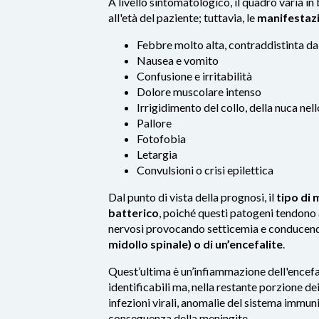
A livello sintomatologico, il quadro varia in 
all'età del paziente; tuttavia, le
manifestazi
Febbre molto alta, contraddistinta da 
Nausea e vomito
Confusione e irritabilità
Dolore muscolare intenso
Irrigidimento del collo, della nuca nel
Pallore
Fotofobia
Letargia
Convulsioni o crisi epilettica
Dal punto di vista della prognosi, il
tipo di 
batterico
, poiché questi patogeni tendono a
nervosi provocando setticemia e conducend
midollo spinale) o di un’encefalite
.
Quest’ultima è un’infiammazione dell'encefa
identificabili ma, nella restante porzione dei 
infezioni virali, anomalie del sistema immuni
conseguenza della meningite.