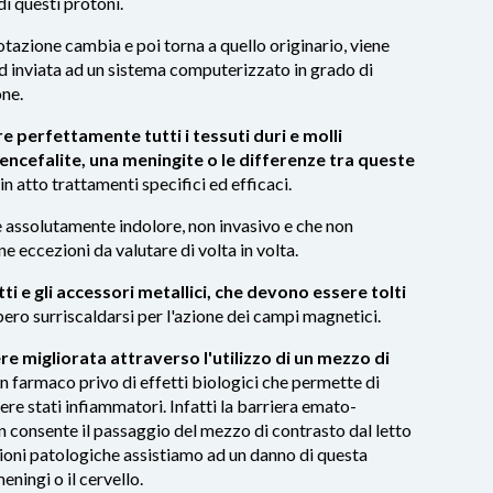
i questi protoni.
rotazione cambia e poi torna a quello originario, viene
d inviata ad un sistema computerizzato in grado di
one.
e perfettamente tutti i tessuti duri e molli
encefalite, una meningite o le differenze tra queste
n atto trattamenti specifici ed efficaci.
 assolutamente indolore, non invasivo e che non
e eccezioni da valutare di volta in volta.
ti e gli accessori metallici, che devono essere tolti
ero surriscaldarsi per l'azione dei campi magnetici.
re migliorata attraverso l'utilizzo di un mezzo di
n farmaco privo di effetti biologici che permette di
cere stati infiammatori. Infatti la barriera emato-
on consente il passaggio del mezzo di contrasto dal letto
zioni patologiche assistiamo ad un danno di questa
eningi o il cervello.