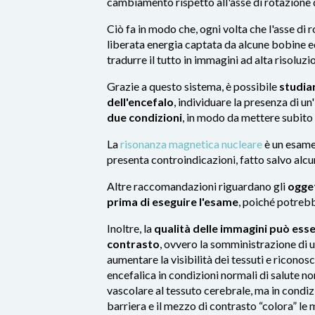
cambiamento rispetto all'asse di rotazione d
Ciò fa in modo che, ogni volta che l'asse di 
liberata energia captata da alcune bobine e
tradurre il tutto in immagini ad alta risoluzi
Grazie a questo sistema, è possibile
studiar
dell'encefalo
, individuare la presenza di un'
due condizioni
, in modo da mettere subito i
La
risonanza magnetica nucleare
è un esame
presenta controindicazioni, fatto salvo alcun
Altre raccomandazioni riguardano gli
ogget
prima di eseguire l'esame
, poiché potrebb
Inoltre, la
qualità delle immagini può esse
contrasto
, ovvero la somministrazione di u
aumentare la visibilità dei tessuti e riconos
encefalica in condizioni normali di salute n
vascolare al tessuto cerebrale, ma in condi
barriera e il mezzo di contrasto “colora” le m