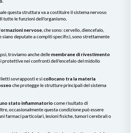
lo
.
le questa struttura va a costituire il sistema nervoso
i tutte le funzioni dell'organismo.
 formazioni nervose
, che sono: cervello, diencefalo,
e siano deputate a compiti specifici, sono strettamente
napsi, troviamo anche delle
membrane di rivestimento
 protettive nei confronti dell'encefalo del midollo
lietti sovrapposti e si
collocano tra la materia
 osseo
che protegge le strutture principali del sistema
uno stato infiammatorio
come risultato di
noltre, occasionalmente questa condizione può essere
uni farmaci particolari, lesioni fisiche, tumori cerebrali o