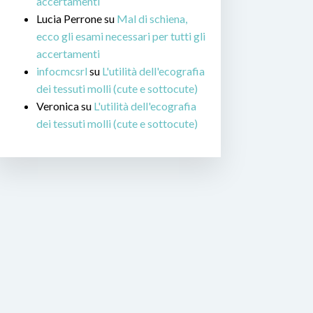
accertamenti
Lucia Perrone
su
Mal di schiena,
ecco gli esami necessari per tutti gli
accertamenti
infocmcsrl
su
L'utilità dell'ecografia
dei tessuti molli (cute e sottocute)
Veronica
su
L'utilità dell'ecografia
dei tessuti molli (cute e sottocute)