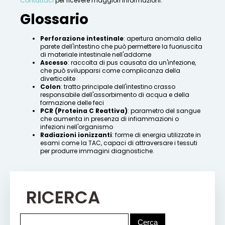
Contattaci
per ricevere maggiori informazioni.
Glossario
Perforazione intestinale
: apertura anomala della
parete dell'intestino che può permettere la fuoriuscita
di materiale intestinale nell'addome
Ascesso
: raccolta di pus causata da un'infezione,
che può svilupparsi come complicanza della
diverticolite
Colon
: tratto principale dell'intestino crasso
responsabile dell'assorbimento di acqua e della
formazione delle feci
PCR (Proteina C Reattiva)
: parametro del sangue
che aumenta in presenza di infiammazioni o
infezioni nell'organismo
Radiazioni ionizzanti
: forme di energia utilizzate in
esami come la TAC, capaci di attraversare i tessuti
per produrre immagini diagnostiche.
RICERCA