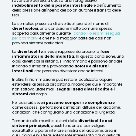
l'avanzare dell'età, a causa di un progressivo
indebolimento della parete intestinale
e dell'aumento
della pressione all'interno del colon durante il transito delle
feci.
La semplice presenza di diverticoli prende il nome di
diverticolosi
, una condizione molto comune, spesso
scoperta casualmente durante i
controlli o esami eseguiti
per altri motivi
e che nella maggior parte dei casi non
provoca sintomi particolari.
La
diverticolite
, invece, rappresenta proprio la
fase
infiammatoria della malattia
. In questa condizione, uno
o più diverticoli si irritano, si infiammano e possono andare
incontro a infezione, provocando
dolore e disturbi
intestinali
che possono diventare anche intensi.
Inoltre, l'infiammazione può restare localizzata oppure
estendersi ai tessuti circostanti, motivo per cui è importante
non sottovalutare mai i
segnali della diverticolite e i
sintomi
del corpo.
Nei casi più severi
possono comparire complicanze
come ascessi, perforazioni o infezioni diffuse dell'addome,
condizioni che configurano una condizione di urgenza.
Tornando alle manifestazioni della
diverticolite e ai
sintomi principali
, questi tendono a coinvolgere
soprattutto la parte inferiore sinistra dell'addome, area in
cui il colon e più frequentemente interessato dai diverticoli.