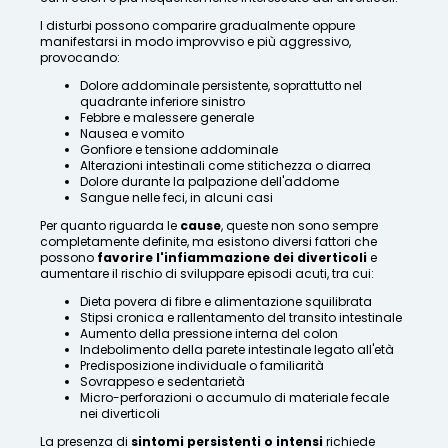
I disturbi possono comparire gradualmente oppure
manifestarsi in modo improvviso e più aggressivo,
provocando:
Dolore addominale persistente, soprattutto nel
quadrante inferiore sinistro
Febbre e malessere generale
Nausea e vomito
Gonfiore e tensione addominale
Alterazioni intestinali come stitichezza o diarrea
Dolore durante la palpazione dell'addome
Sangue nelle feci, in alcuni casi
Per quanto riguarda le
cause
, queste non sono sempre
completamente definite, ma esistono diversi fattori che
possono
favorire l'infiammazione dei diverticoli
e
aumentare il rischio di sviluppare episodi acuti, tra cui:
Dieta povera di fibre e alimentazione squilibrata
Stipsi cronica e rallentamento del transito intestinale
Aumento della pressione interna del colon
Indebolimento della parete intestinale legato all'età
Predisposizione individuale o familiarità
Sovrappeso e sedentarietà
Micro-perforazioni o accumulo di materiale fecale
nei diverticoli
La presenza di
sintomi persistenti o intensi
richiede