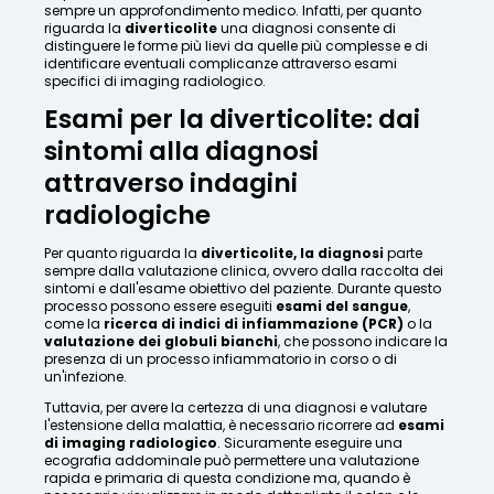
sempre un approfondimento medico. Infatti, per quanto
riguarda la
diverticolite
una diagnosi consente di
distinguere le forme più lievi da quelle più complesse e di
identificare eventuali complicanze attraverso esami
specifici di imaging radiologico.
Esami per la diverticolite: dai
sintomi alla diagnosi
attraverso indagini
radiologiche
Per quanto riguarda la
diverticolite, la diagnosi
parte
sempre dalla valutazione clinica, ovvero dalla raccolta dei
sintomi e dall'esame obiettivo del paziente. Durante questo
processo possono essere eseguiti
esami del sangue
,
come la
ricerca di indici di infiammazione (PCR)
o la
valutazione dei globuli bianchi
, che possono indicare la
presenza di un processo infiammatorio in corso o di
un'infezione.
Tuttavia, per avere la certezza di una diagnosi e valutare
l'estensione della malattia, è necessario ricorrere ad
esami
di imaging radiologico
. Sicuramente eseguire una
ecografia addominale può permettere una valutazione
rapida e primaria di questa condizione ma, quando è