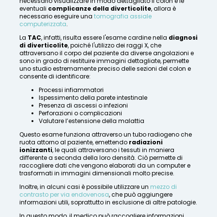
necessario visualizzare in modo dettagliato il colon e le
eventuali
complicanze della diverticolite
, allora è
necessario eseguire una
tomografia assiale
computerizzata
.
La
TAC
, infatti, risulta essere l'esame cardine nella
diagnosi
di diverticolite
, poiché l'utilizzo dei raggi X, che
attraversano il corpo del paziente da diverse angolazioni e
sono in grado di restituire immagini dettagliate, permette
uno studio estremamente preciso delle sezioni del colon e
consente di identificare:
Processi infiammatori
Ispessimento della parete intestinale
Presenza di ascessi o infezioni
Perforazioni o complicazioni
Valutare l’estensione della malattia
Questo esame funziona attraverso un tubo radiogeno che
ruota attorno al paziente, emettendo
radiazioni
ionizzanti
, le quali attraversano i tessuti in maniera
differente a seconda della loro densità. Ciò permette di
raccogliere dati che vengono elaborati da un computer e
trasformati in immagini dimensionali molto precise.
Inoltre, in alcuni casi è possibile utilizzare un
mezzo di
contrasto per via endovenosa
, che può aggiungere
informazioni utili, soprattutto in esclusione di altre patologie.
In questo modo, il medico può raccogliere informazioni