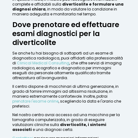
complete e affidabili sulla
diverticolite e formulare una
diagnosi chiara
, in modo da valutare la condizione in
maniera adeguata e monitorarla nel tempo.
Dove prenotare ed effettuare
esami diagnostici per la
diverticolite
Se anche tu hai bisogno di sottoporti ad un esame di
diagnostica radiologica, puoi affidarti alla professionalità
di
Clinical Medical Consulting
, che offre servizi di imaging
radiologico, ecografico e diagnostica per immagini
eseguiti da personale altamente qualificato tramite
attrezzatura all'avanguardia.
Il centro dispone di macchinari di ultima generazione, in
grado di fornire immagini ad altissima risoluzione, in
maniera estremamente confortevole. Inoltre, potrai
prenotare l'esame online
, scegliendo la data e l'orario che
preferisci.
Nel nostro centro avrai accesso ad una macchina per la
tomografia computerizzata, in grado di eseguire
valutazioni cliniche sulla
diverticolite, i sintomi
associati
e una diagnosi certa.