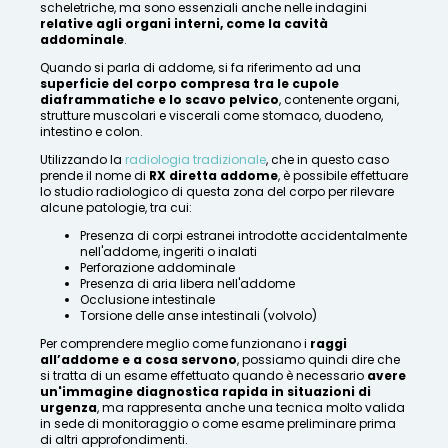
scheletriche, ma sono essenziali anche nelle indagini
relative agli organi interni, come la cavità
addominale
.
Quando si parla di addome, si fa riferimento ad una
superficie del corpo compresa tra le cupole
diaframmatiche e lo scavo pelvico
, contenente organi,
strutture muscolari e viscerali come stomaco, duodeno,
intestino e colon.
Utilizzando la
radiologia tradizionale
, che in questo caso
prende il nome di
RX diretta addome
, è possibile effettuare
lo studio radiologico di questa zona del corpo per rilevare
alcune patologie, tra cui:
Presenza di corpi estranei introdotte accidentalmente
nell'addome, ingeriti o inalati
Perforazione addominale
Presenza di aria libera nell'addome
Occlusione intestinale
Torsione delle anse intestinali (volvolo)
Per comprendere meglio come funzionano i
raggi
all’addome e a cosa servono
, possiamo quindi dire che
si tratta di un esame effettuato quando è necessario
avere
un'immagine diagnostica rapida in situazioni di
urgenza
, ma rappresenta anche una tecnica molto valida
in sede di monitoraggio o come esame preliminare prima
di altri approfondimenti.