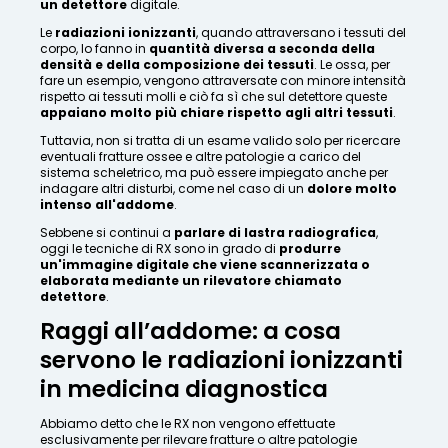
un detettore
digitale.
Le
radiazioni ionizzanti
, quando attraversano i tessuti del
corpo, lo fanno in
quantità diversa a seconda della
densità e della composizione dei tessuti
. Le ossa, per
fare un esempio, vengono attraversate con minore intensità
rispetto ai tessuti molli e ciò fa sì che sul detettore queste
appaiano molto più chiare rispetto agli altri tessuti
.
Tuttavia, non si tratta di un esame valido solo per ricercare
eventuali fratture ossee e altre patologie a carico del
sistema scheletrico, ma può essere impiegato anche per
indagare altri disturbi, come nel caso di un
dolore molto
intenso all'addome
.
Sebbene si continui a
parlare di lastra radiografica
,
oggi le tecniche di RX sono in grado di
produrre
un'immagine digitale che viene scannerizzata o
elaborata mediante un rilevatore chiamato
detettore
.
Raggi all’addome: a cosa
servono le radiazioni ionizzanti
in medicina diagnostica
Abbiamo detto che le RX non vengono effettuate
esclusivamente per rilevare fratture o altre patologie