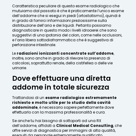
Caratteristica peculiare di questo esame radiologico che
mutuiamo dal passato è che è praticamente l’unico esame
dell’addome che si esegui in piedi (ortostatismo), quindi è
in grado di fornirci informazioni preziosissime sulla
distribuzione dell’aria e dei liquidi. Pertanto possiamo
diagnosticare in questo modo i livelli idroaerei che sono
suggestivi di una ipotonia del colon, come nelle occlusioni,
e l’aria libera sottodiaframmatica che è suggestiva di
perforazione intestinale.
Le
radiazioni ionizzanti concentrate sull’addome
,
inoltre, sono anche in grado di rilevare la presenza di
calcolosi, soprattutto renale, della cistifellea o delle vie
urinarie.
Dove effettuare una diretta
addome in totale sicurezza
Trattandosi di un
esame radiologico estremamente
richiesto e molto utile per lo studio della cavità
addominale
, è necessario sapere perfettamente dove
effettuarlo con la massima professionalità e cura.
Se anche tu hai bisogno di sottoporti ad una RX
dell’addome, affidati a
Clinical Medical Consulting
, che
offre servizi di diagnostica per immagini di alta qualità,
eseguiti da personale estremamente qualificato.