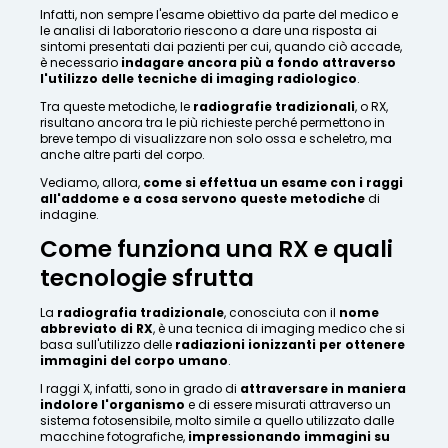
Infatti, non sempre l'esame obiettivo da parte del medico e
le analisi di laboratorio riescono a dare una risposta ai
sintomi presentati dai pazienti per cui, quando ciò accade,
è necessario
indagare ancora più a fondo attraverso
l'utilizzo delle tecniche di imaging radiologico
.
Tra queste metodiche, le
radiografie tradizionali
, o RX,
risultano ancora tra le più richieste perché permettono in
breve tempo di visualizzare non solo ossa e scheletro, ma
anche altre parti del corpo.
Vediamo, allora,
come si effettua un esame con i raggi
all'addome e a cosa servono queste metodiche
di
indagine.
Come funziona una RX e quali
tecnologie sfrutta
La
radiografia tradizionale
, conosciuta con il
nome
abbreviato di RX
, è una tecnica di imaging medico che si
basa sull'utilizzo delle
radiazioni ionizzanti per ottenere
immagini del corpo umano
.
I raggi X, infatti, sono in grado di
attraversare in maniera
indolore l'organismo
e di essere misurati attraverso un
sistema fotosensibile, molto simile a quello utilizzato dalle
macchine fotografiche,
impressionando immagini su