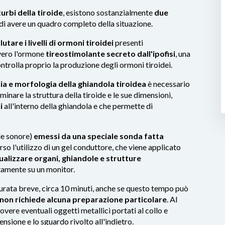
urbi della tiroide
, esistono sostanzialmente
due
i avere un quadro completo della situazione.
tare i livelli di ormoni tiroidei
presenti
vero l'ormone
tireostimolante secreto dall'ipofisi
, una
ontrolla proprio la produzione degli ormoni tiroidei.
a e morfologia della ghiandola tiroidea
è necessario
minare la struttura della tiroide e le sue dimensioni,
i
all'interno della ghiandola e che permette di
e sonore)
emessi da una speciale sonda fatta
rso l'utilizzo di un gel conduttore, che viene applicato
ualizzare organi, ghiandole e strutture
ttamente su un monitor.
durata breve, circa 10 minuti, anche se questo tempo può
non richiede alcuna preparazione particolare
. Al
ere eventuali oggetti metallici portati al collo e
tensione e lo sguardo rivolto all'indietro.