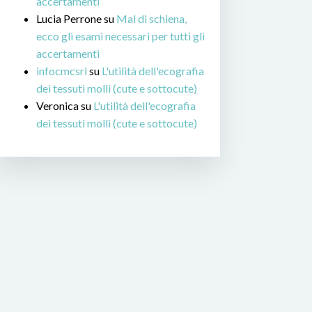
accertamenti
Lucia Perrone
su
Mal di schiena,
ecco gli esami necessari per tutti gli
accertamenti
infocmcsrl
su
L'utilità dell'ecografia
dei tessuti molli (cute e sottocute)
Veronica
su
L'utilità dell'ecografia
dei tessuti molli (cute e sottocute)