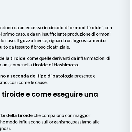
ipendono da un
eccesso in circolo di ormoni tiroidei,
con
l primo caso, e da un'insufficiente produzione di ormoni
do caso. Il
gozzo
invece, riguarda un
ingrossamento
tuito da tessuto fibroso cicatriziale.
ella tiroide
, come quelle derivanti da infiammazioni di
mmuni, come nella
tiroide di Hashimoto
.
ano a seconda del tipo di patologia
presente e
smo, così come le cause.
la tiroide e come eseguire una
rbi della tiroide
che compaiono con maggior
che modo influiscono sull'organismo, passiamo alle
gnosi.