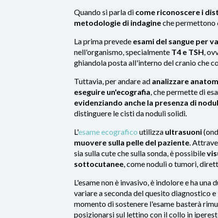
Quando si parla di
come riconoscere i dist
metodologie di indagine
che permettono d
La prima prevede
esami del sangue per valu
nell'organismo, specialmente
T4
e
TSH
, ov
ghiandola posta all'interno del cranio che c
Tuttavia, per andare ad
analizzare anatomi
eseguire un'ecografia
, che permette di esa
evidenziando anche la presenza di nodul
distinguere le cisti da noduli solidi.
L'
esame ecografico
utilizza
ultrasuoni
(ond
muovere sulla pelle del paziente
. Attrave
sia sulla cute che sulla sonda, è possibile
vis
sottocutanee
, come noduli o tumori, dire
L'esame non è invasivo, è indolore e ha una 
variare a seconda del quesito diagnostico e
momento di sostenere l'esame basterà rimuov
posizionarsi sul lettino con il collo in iperes