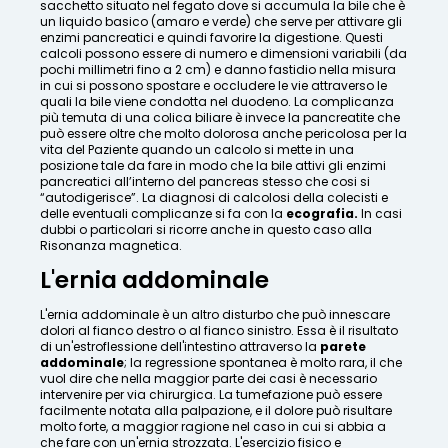
sacchetto situato nel fegato dove si accumula la bile che è
un liquido basico (amaro e verde) che serve per attivare gli
enzimi pancreatici e quindi favorire la digestione. Questi
calcoli possono essere di numero e dimensioni variabili (da
pochi millimetri fino a 2 cm) e danno fastidio nella misura
in cui si possono spostare e occludere le vie attraverso le
quali la bile viene condotta nel duodeno. La complicanza
più temuta di una colica biliare è invece la pancreatite che
può essere oltre che molto dolorosa anche pericolosa per la
vita del Paziente quando un calcolo si mette in una
posizione tale da fare in modo che la bile attivi gli enzimi
pancreatici all’interno del pancreas stesso che cosi si
“autodigerisce”. La diagnosi di calcolosi della colecisti e
delle eventuali complicanze si fa con la
ecografia.
In casi
dubbi o particolari si ricorre anche in questo caso alla
Risonanza magnetica.
L'ernia addominale
L'ernia addominale è un altro disturbo che può innescare
dolori al fianco destro o al fianco sinistro. Essa è il risultato
di un'estroflessione dell'intestino attraverso la
parete
addominale
; la regressione spontanea è molto rara, il che
vuol dire che nella maggior parte dei casi è necessario
intervenire per via chirurgica. La tumefazione può essere
facilmente notata alla palpazione, e il dolore può risultare
molto forte, a maggior ragione nel caso in cui si abbia a
che fare con un'ernia strozzata. L'esercizio fisico e