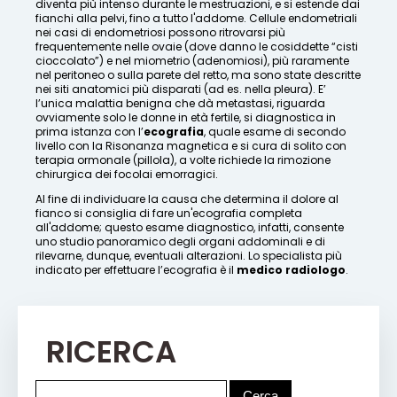
diventa più intenso durante le mestruazioni, e si estende dai
fianchi alla pelvi, fino a tutto l'addome. Cellule endometriali
nei casi di endometriosi possono ritrovarsi più
frequentemente nelle ovaie (dove danno le cosiddette “cisti
cioccolato”) e nel miometrio (adenomiosi), più raramente
nel peritoneo o sulla parete del retto, ma sono state descritte
nei siti anatomici più disparati (ad es. nella pleura). E’
l’unica malattia benigna che dà metastasi, riguarda
ovviamente solo le donne in età fertile, si diagnostica in
prima istanza con l’
ecografia
, quale esame di secondo
livello con la Risonanza magnetica e si cura di solito con
terapia ormonale (pillola), a volte richiede la rimozione
chirurgica dei focolai emorragici.
Al fine di individuare la causa che determina il dolore al
fianco si consiglia di fare un'ecografia completa
all'addome; questo esame diagnostico, infatti, consente
uno studio panoramico degli organi addominali e di
rilevarne, dunque, eventuali alterazioni. Lo specialista più
indicato per effettuare l’ecografia è il
medico radiologo
.
RICERCA