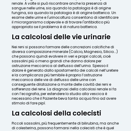
renale. A volte si può riscontrare anche la presenza di
sangue nelle urine, sia quando la patologia è di origine
fungina, sia quando la patologia è di origine batterica. Un
esame delle urine e l'urinocoltura consentono di identificare
il microrganismo colpevole e di trovare l'antibiotico più
appropriato se il problema è di natura batterica.
La calcolosi delle vie urinarie
Nei reni si possono formare delle concrezioni calcifiche di
diversa composizione minerale (Calcio, Magnesio, Silicio….)
che possono quindi evolvere in veri e propri calcoli, cioè
sassolini più o meno grandi che danno dolore per
ostruzione meccanica al deflusso dell’urina. Spesso il
dolore è generato dallo spostamento dei calcoli nell’uretere
e la complicanza più temibile è proprio l’ostruzione
meccanica delle vie di deflusso delle urine con
conseguente dilatazione a monte delle cavità dei reni e
sofferenza del rene. La diagnosi della calcolosi renale si fa
con l’ecografia, per estendere lo studio alla vescica è
necessario che il Paziente beva tanta acqua fino ad avere
stimolo di fare pipì.
La calcolosi della colecisti
Piccoli sassolini, più frequentemente di bilirubina, ma anche
di colesterina, possono formarsi nella colecisti che è quel