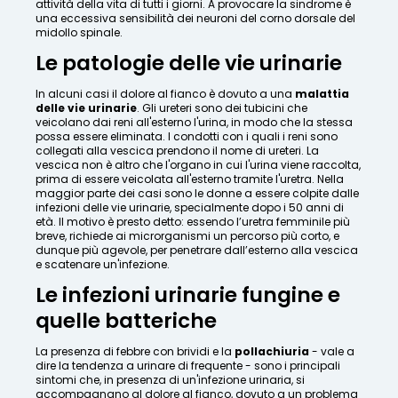
attività della vita di tutti i giorni. A provocare la sindrome è
una eccessiva sensibilità dei neuroni del corno dorsale del
midollo spinale.
Le patologie delle vie urinarie
In alcuni casi il dolore al fianco è dovuto a una
malattia
delle vie urinarie
. Gli ureteri sono dei tubicini che
veicolano dai reni all'esterno l'urina, in modo che la stessa
possa essere eliminata. I condotti con i quali i reni sono
collegati alla vescica prendono il nome di ureteri. La
vescica non è altro che l'organo in cui l'urina viene raccolta,
prima di essere veicolata all'esterno tramite l'uretra. Nella
maggior parte dei casi sono le donne a essere colpite dalle
infezioni delle vie urinarie, specialmente dopo i 50 anni di
età. Il motivo è presto detto: essendo l’uretra femminile più
breve, richiede ai microrganismi un percorso più corto, e
dunque più agevole, per penetrare dall’esterno alla vescica
e scatenare un'infezione.
Le infezioni urinarie fungine e
quelle batteriche
La presenza di febbre con brividi e la
pollachiuria
- vale a
dire la tendenza a urinare di frequente - sono i principali
sintomi che, in presenza di un'infezione urinaria, si
accompagnano al dolore al fianco, dovuto a un problema