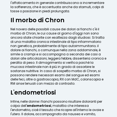
l'affaticamento in generale contribuiscono a incrementare
la sofferenza, che è accentuata anche da starnuti, colpi di
tosse o posizione in piedi prolungata.
Il morbo di Chron
Nel novero delle possibili cause dei dolori ai fianchi c'è il
morbo di Chron, le cui cause al giorno d'oggi non sono
ancora state chiarite con esattezza dagli studiosi. Si tratta
di una malattia cronica intestinale di tipo infiammatorio
non genetica, probabilmente di tipo autoimmunitario; il
dolore ai fianchi, o comunque nella zona addominale, è
simile a crampi e si accompagna a seconda dei casi a
dolori alle articolazioni, leggera febbre, dissenteria cronica e
perdita di peso. Il dimagrimento si verifica poiché la
mucosa intestinale non è più in grado di assorbire le
sostanze nutritive. In caso di sospetto morbo di Chron, si
possono rendere necessari esami del sangue ed esami
delle feci, oltre a gastroscopia, RX con MdC, colonscopia e
RM anse tenuali con mezzo di contrasto.
L'endometriosi
Infine, nelle donne i fianchi possono risultare doloranti per
colpa dell'
endometriosi
, malattia che interessa
l'endometrio, cioè il tessuto che ricopre all'interno le ovaie e
l'utero. Il dolore, accompagnato da nausea e vomito,