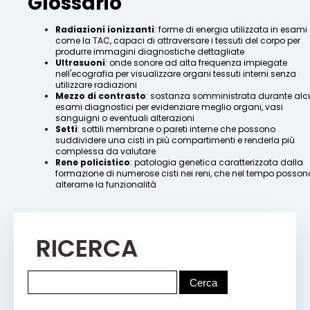
Glossario
Radiazioni ionizzanti
: forme di energia utilizzata in esami
come la TAC, capaci di attraversare i tessuti del corpo per
produrre immagini diagnostiche dettagliate
Ultrasuoni
: onde sonore ad alta frequenza impiegate
nell'ecografia per visualizzare organi tessuti interni senza
utilizzare radiazioni
Mezzo di contrasto
: sostanza somministrata durante alc
esami diagnostici per evidenziare meglio organi, vasi
sanguigni o eventuali alterazioni
Setti
: sottili membrane o pareti interne che possono
suddividere una cisti in più compartimenti e renderla più
complessa da valutare
Rene policistico
: patologia genetica caratterizzata dalla
formazione di numerose cisti nei reni, che nel tempo posson
alterarne la funzionalità
RICERCA