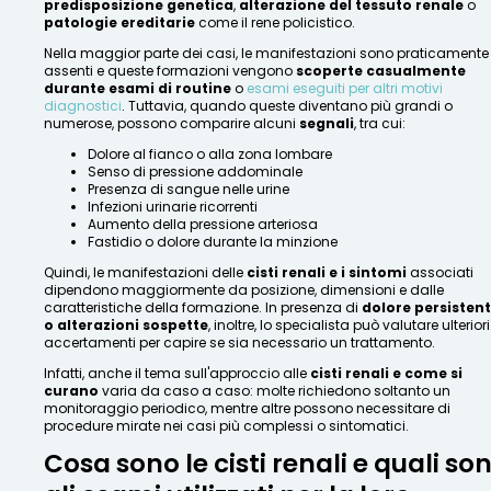
predisposizione genetica
,
alterazione del tessuto renale
o
patologie ereditarie
come il rene policistico.
Nella maggior parte dei casi, le manifestazioni sono praticamente
assenti e queste formazioni vengono
scoperte casualmente
durante esami di routine
o
esami eseguiti per altri motivi
diagnostici
. Tuttavia, quando queste diventano più grandi o
numerose, possono comparire alcuni
segnali
, tra cui:
Dolore al fianco o alla zona lombare
Senso di pressione addominale
Presenza di sangue nelle urine
Infezioni urinarie ricorrenti
Aumento della pressione arteriosa
Fastidio o dolore durante la minzione
Quindi, le manifestazioni delle
cisti renali e i sintomi
associati
dipendono maggiormente da posizione, dimensioni e dalle
caratteristiche della formazione. In presenza di
dolore persisten
o alterazioni sospette
, inoltre, lo specialista può valutare ulteriori
accertamenti per capire se sia necessario un trattamento.
Infatti, anche il tema sull'approccio alle
cisti renali e come si
curano
varia da caso a caso: molte richiedono soltanto un
monitoraggio periodico, mentre altre possono necessitare di
procedure mirate nei casi più complessi o sintomatici.
Cosa sono le cisti renali e quali so