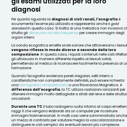
gli esami utilizzati per la loro
diagnosi
Per quanto riguarda la
diagnosi di cisti renali, l'ecografia
è
sicuramente l'esame più utilizzato e rappresenta anche il
gold
standard
in questo caso. Si tratta di una metodica non invasiva c
sfrutta gli
ultrasuoni ad alta frequenza
per creare immagini degli
organi interni.
La sonda ecografica emette onde sonore che attraversano i tessut
vengono riflesse in modo diverso a seconda della loro
composizione
. In questo caso, i liquidi contenuti nelle cisti riflett
gli ultrasuoni in maniera differente rispetto ai tessuti solidi,
permettendo al medico di riconoscere facilmente la presenza di 
formazione.
Quando l'ecografia evidenzia pareti irregolari, setti interni o
caratteristiche non completamente definibili, può essere richiesta
una
tomografia computerizzata
o una Risonanza Magnetica. A
differenza dell'ecografia
, la TC utilizza radiazioni ionizzanti per
ottenere immagini molto dettagliate a strati del rene e delle struttu
circostanti.
Durante una TC
il tubo radiogeno ruota intorno al corpo emette
raggi X che vengono elaborati da un computer per ricostruire
immagini tridimensionali. In molti casi viene somministrato anch
un mezzo di contrasto per valutare meglio la vascolarizzazione e
distinguere le cisti semplici da eventuali lesioni più complesse.