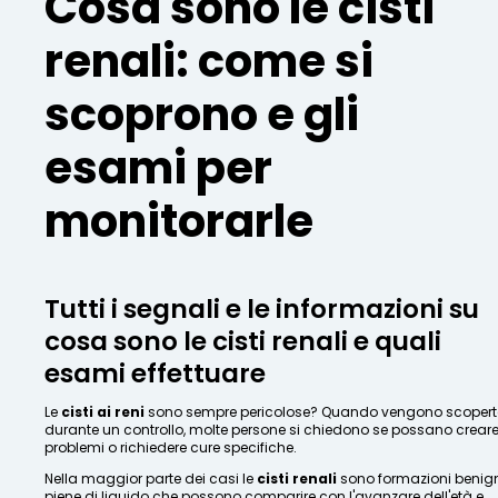
Cosa sono le cisti
renali: come si
scoprono e gli
esami per
monitorarle
Tutti i segnali e le informazioni su
cosa sono le cisti renali e quali
esami effettuare
Le
cisti ai reni
sono sempre pericolose? Quando vengono scopert
durante un controllo, molte persone si chiedono se possano crear
problemi o richiedere cure specifiche.
Nella maggior parte dei casi le
cisti renali
sono formazioni benig
piene di liquido che possono comparire con l'avanzare dell'età e