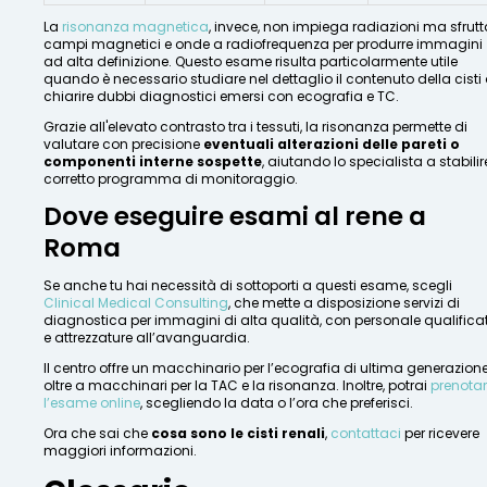
La
risonanza magnetica
, invece, non impiega radiazioni ma sfrutt
campi magnetici e onde a radiofrequenza per produrre immagini
ad alta definizione. Questo esame risulta particolarmente utile
quando è necessario studiare nel dettaglio il contenuto della cisti 
chiarire dubbi diagnostici emersi con ecografia e TC.
Grazie all'elevato contrasto tra i tessuti, la risonanza permette di
valutare con precisione
eventuali alterazioni delle pareti o
componenti interne sospette
, aiutando lo specialista a stabilire
corretto programma di monitoraggio.
Dove eseguire esami al rene a
Roma
Se anche tu hai necessità di sottoporti a questi esame, scegli
Clinical Medical Consulting
, che mette a disposizione servizi di
diagnostica per immagini di alta qualità, con personale qualifica
e attrezzature all’avanguardia.
Il centro offre un macchinario per l’ecografia di ultima generazione
oltre a macchinari per la TAC e la risonanza. Inoltre, potrai
prenota
l’esame online
, scegliendo la data o l’ora che preferisci.
Ora che sai che
cosa sono le cisti renali
,
contattaci
per ricevere
maggiori informazioni.