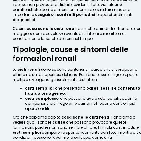
spesso non provocano disturbi evidenti. Tuttavia, alcune
caratteristiche come dimensioni, numero o struttura rendono
importante
eseguire i controlli periodici
e approfondimenti
diagnostici.
Capire
cosa sono le cisti renali
permette quindi di affrontare co
maggiore consapevolezza eventuali sintomi e monitorare
correttamente la salute dei reni nel tempo.
Tipologie, cause e sintomi delle
formazioni renali
Le
cisti renali
sono sacche contenenti liquido che si sviluppano
all'interno sulla superficie del rene. Possono essere singole oppure
multiple e vengono generalmente distinte in:
cisti semplici
, che presentano
pareti sottili e contenuto
liquido omogeneo;
cisti complesse
, che possono avere setti, calcificazioni o
componenti più irregolari e quindi richiedono controlli più
approfonditi.
Ora che abbiamo capito
cosa sono le cisti renali
, andiamo a
vedere quali sono le
cause
che possono provocare queste
formazioni, poiché non sono sempre chiare. In molti casi, infatti, le
cisti semplici
compaiono spontaneamente con l'età, mentre altr
condizioni possono favorirne lo sviluppo, come una