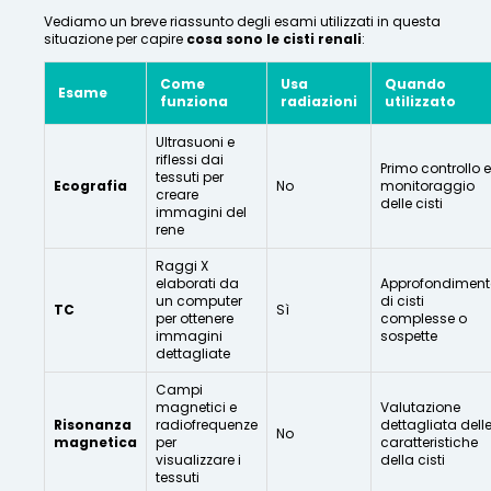
Vediamo un breve riassunto degli esami utilizzati in questa
situazione per capire
cosa sono le cisti renali
:
Come
Usa
Quando
Esame
funziona
radiazioni
utilizzato
Ultrasuoni e
riflessi dai
Primo controllo e
tessuti per
Ecografia
No
monitoraggio
creare
delle cisti
immagini del
rene
Raggi X
elaborati da
Approfondiment
un computer
di cisti
TC
Sì
per ottenere
complesse o
immagini
sospette
dettagliate
Campi
magnetici e
Valutazione
Risonanza
radiofrequenze
dettagliata dell
No
magnetica
per
caratteristiche
visualizzare i
della cisti
tessuti