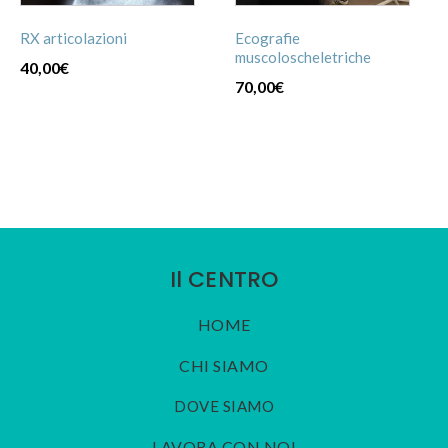
RX articolazioni
Ecografie
muscoloscheletriche
40,00
€
70,00
€
Il CENTRO
HOME
CHI SIAMO
DOVE SIAMO
LAVORA CON NOI