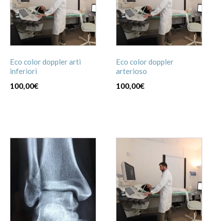
Eco color doppler arti
Eco color doppler
inferiori
arterioso
100,00
€
100,00
€