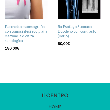
Pacchetto mammografia
Rx Esofago Stomaco
con tomosintesi ecografia
Duodeno con contrasto
mammaria e visita
(Bario)
senologica
80,00
€
180,00
€
Il CENTRO
HOME