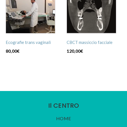
Ecografie trans vaginali
CBCT massiccio facciale
80,00
€
120,00
€
Il CENTRO
HOME