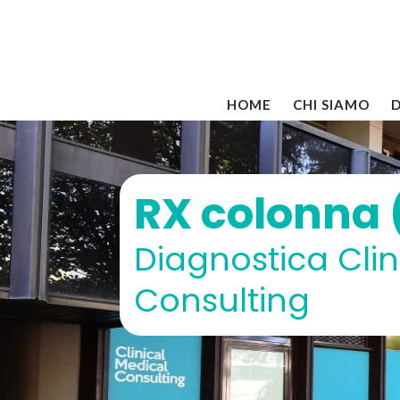
HOME
CHI SIAMO
RX colonna (
Diagnostica Clin
Consulting