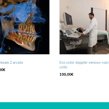
 beam 2 arcate
Eco color doppler venoso-vasi
collo
00
€
100,00
€