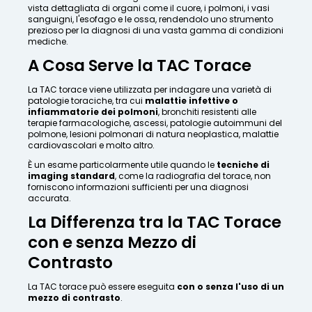
vista dettagliata di organi come il cuore, i polmoni, i vasi
sanguigni, l'esofago e le ossa, rendendolo uno strumento
prezioso per la diagnosi di una vasta gamma di condizioni
mediche.
A Cosa Serve la TAC Torace
La TAC torace viene utilizzata per indagare una varietà di
patologie toraciche, tra cui
malattie infettive o
infiammatorie dei polmoni
, bronchiti resistenti alle
terapie farmacologiche, ascessi, patologie autoimmuni del
polmone, lesioni polmonari di natura neoplastica, malattie
cardiovascolari e molto altro.
È un esame particolarmente utile quando le
tecniche di
imaging standard
, come la radiografia del torace, non
forniscono informazioni sufficienti per una diagnosi
accurata.
La Differenza tra la TAC Torace
con e senza Mezzo di
Contrasto
La TAC torace può essere eseguita
con o senza l'uso di un
mezzo di contrasto
.