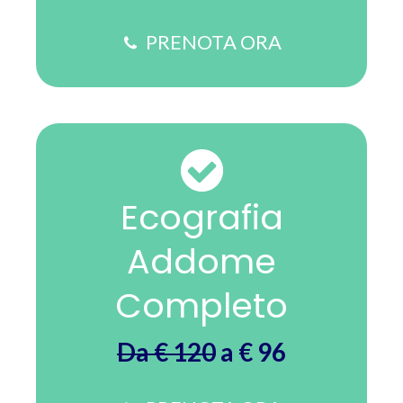
PRENOTA ORA
Ecografia
Addome
Completo
Da € 120
a € 96