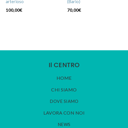
arterioso
(Bario)
100,00
€
70,00
€
Il CENTRO
HOME
CHI SIAMO
DOVE SIAMO
LAVORA CON NOI
NEWS