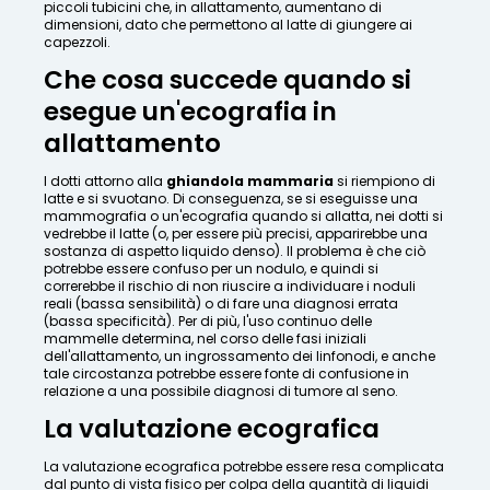
piccoli tubicini che, in allattamento, aumentano di
dimensioni, dato che permettono al latte di giungere ai
capezzoli.
Che cosa succede quando si
esegue un'ecografia in
allattamento
I dotti attorno alla
ghiandola mammaria
si riempiono di
latte e si svuotano. Di conseguenza, se si eseguisse una
mammografia o un'ecografia quando si allatta, nei dotti si
vedrebbe il latte (o, per essere più precisi, apparirebbe una
sostanza di aspetto liquido denso). Il problema è che ciò
potrebbe essere confuso per un nodulo, e quindi si
correrebbe il rischio di non riuscire a individuare i noduli
reali (bassa sensibilità) o di fare una diagnosi errata
(bassa specificità). Per di più, l'uso continuo delle
mammelle determina, nel corso delle fasi iniziali
dell'allattamento, un ingrossamento dei linfonodi, e anche
tale circostanza potrebbe essere fonte di confusione in
relazione a una possibile diagnosi di tumore al seno.
La valutazione ecografica
La valutazione ecografica potrebbe essere resa complicata
dal punto di vista fisico per colpa della quantità di liquidi