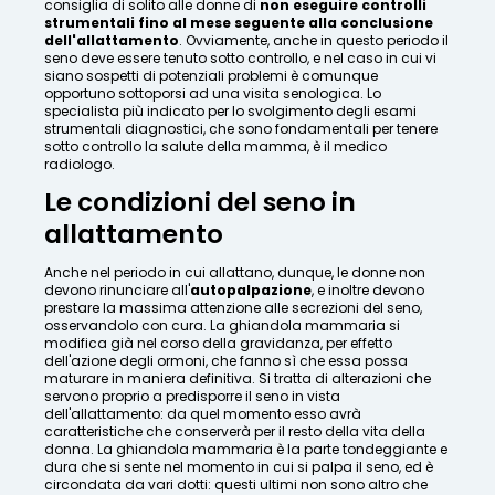
consiglia di solito alle donne di
non eseguire controlli
strumentali fino al mese seguente alla conclusione
dell'allattamento
. Ovviamente, anche in questo periodo il
seno deve essere tenuto sotto controllo, e nel caso in cui vi
siano sospetti di potenziali problemi è comunque
opportuno sottoporsi ad una visita senologica. Lo
specialista più indicato per lo svolgimento degli esami
strumentali diagnostici, che sono fondamentali per tenere
sotto controllo la salute della mamma, è il medico
radiologo.
Le condizioni del seno in
allattamento
Anche nel periodo in cui allattano, dunque, le donne non
devono rinunciare all'
autopalpazione
, e inoltre devono
prestare la massima attenzione alle secrezioni del seno,
osservandolo con cura. La ghiandola mammaria si
modifica già nel corso della gravidanza, per effetto
dell'azione degli ormoni, che fanno sì che essa possa
maturare in maniera definitiva. Si tratta di alterazioni che
servono proprio a predisporre il seno in vista
dell'allattamento: da quel momento esso avrà
caratteristiche che conserverà per il resto della vita della
donna. La ghiandola mammaria è la parte tondeggiante e
dura che si sente nel momento in cui si palpa il seno, ed è
circondata da vari dotti: questi ultimi non sono altro che