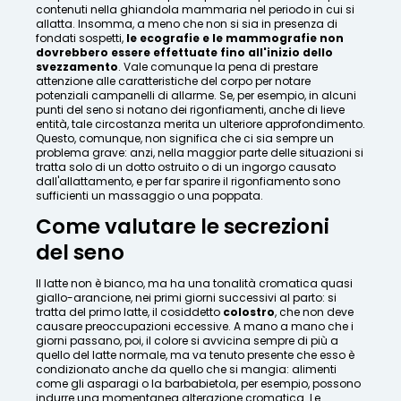
contenuti nella ghiandola mammaria nel periodo in cui si
allatta. Insomma, a meno che non si sia in presenza di
fondati sospetti,
le ecografie e le mammografie non
dovrebbero essere effettuate fino all'inizio dello
svezzamento
. Vale comunque la pena di prestare
attenzione alle caratteristiche del corpo per notare
potenziali campanelli di allarme. Se, per esempio, in alcuni
punti del seno si notano dei rigonfiamenti, anche di lieve
entità, tale circostanza merita un ulteriore approfondimento.
Questo, comunque, non significa che ci sia sempre un
problema grave: anzi, nella maggior parte delle situazioni si
tratta solo di un dotto ostruito o di un ingorgo causato
dall'allattamento, e per far sparire il rigonfiamento sono
sufficienti un massaggio o una poppata.
Come valutare le secrezioni
del seno
Il latte non è bianco, ma ha una tonalità cromatica quasi
giallo-arancione, nei primi giorni successivi al parto: si
tratta del primo latte, il cosiddetto
colostro
, che non deve
causare preoccupazioni eccessive. A mano a mano che i
giorni passano, poi, il colore si avvicina sempre di più a
quello del latte normale, ma va tenuto presente che esso è
condizionato anche da quello che si mangia: alimenti
come gli asparagi o la barbabietola, per esempio, possono
indurre una momentanea alterazione cromatica. Le