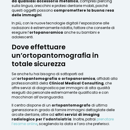
da qualsiasi accessorio metallico
, compresi piercing
sulla lingua, orecchini e protesi dentarie mobili, poiché
questi oggetti possono
compromettere la buona resa
delle immagini
.
In più, con le nuove tecnologie digitali l’esposizione alle
radiazioni è estremamente ridotta, fattore che consente di
eseguire l’
ortopanoramica
anche su bambini e
adolescenti.
Dove effettuare
un’ortopantomografia in
totale sicurezza
Se anche tu hai bisogno di sottoporti ad
un’
ortopantomografia o ortopanoramica
, affidati alla
professionalità della
Clinical Medical Consulting
, che
offre servizi di diagnostica per immagini di alta qualità
eseguiti da personale estremamente qualificato e con
macchinari all’avanguardia.
Il centro dispone di un
ortopantomografo
di ultima
generazione in grado di fornire immagini dettagliate delle
arcate dentarie, oltre ad
altri servizi di imaging
radiologico per l’odontoiatria
. Inoltre, potrai
prenotare
l’esame online
, scegliendo la data e l’ora che preferisci.