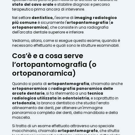
stato del cavo orale
e stabilire diagnosi e percorso
terapeutico prima ancora di intervenire.
Nel settore
dentistico,
l'esame di
imaging radiologico
più comune
è sicuramente l'
ortopantomografia
(
o
ortopanoramica
), che consiste in una radiografia
dell'arcata dentale superiore e inferiore.
Vediamo, allora, come si esegue questo esame, quando è
necessario effettuarlo e quali sono le strutture esaminabili.
Cos’è e a cosa serve
l’ortopantomografia (o
ortopanoramica)
Quando si parla di
ortopantomografia
, chiamata anche
ortopanoramica
o
radiografia panoramica delle
arcate dentarie
, si fa riferimento a una
tecnica
radiologica utilizzata in odontoiatria
, e soprattutto in
ortodonzia
, la branca dentistica che studia l’errato
allineamento dei denti, per ottenere un'immagine
panoramica completa dei denti, della mandibola e della
mascella.
Si tratta di un esame effettuato attraverso uno speciale
macchinario, chiamato
ortopantomografo
, che sfrutta