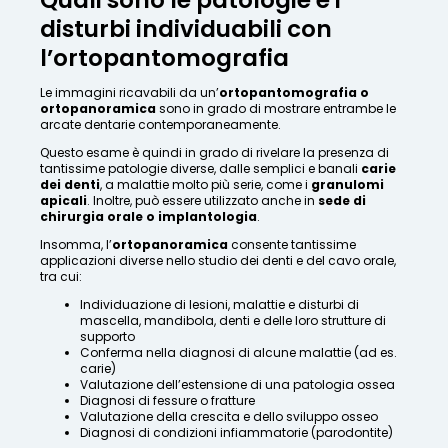
Quali sono le patologie e i
disturbi individuabili con
l’ortopantomografia
Le immagini ricavabili da un’
ortopantomografia o
ortopanoramica
sono in grado di mostrare entrambe le
arcate dentarie contemporaneamente.
Questo esame è quindi in grado di rivelare la presenza di
tantissime patologie diverse, dalle semplici e banali
carie
dei denti
, a malattie molto più serie, come i
granulomi
apicali
. Inoltre, può essere utilizzato anche in
sede di
chirurgia orale o implantologia
.
Insomma, l’
ortopanoramica
consente tantissime
applicazioni diverse nello studio dei denti e del cavo orale,
tra cui:
Individuazione di lesioni, malattie e disturbi di
mascella, mandibola, denti e delle loro strutture di
supporto
Conferma nella diagnosi di alcune malattie (ad es.
carie)
Valutazione dell’estensione di una patologia ossea
Diagnosi di fessure o fratture
Valutazione della crescita e dello sviluppo osseo
Diagnosi di condizioni infiammatorie (parodontite)