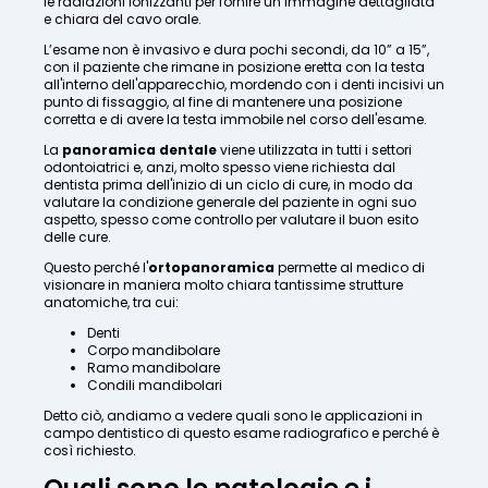
le radiazioni ionizzanti per fornire un’immagine dettagliata
e chiara del cavo orale.
L’esame non è invasivo e dura pochi secondi, da 10” a 15”,
con il paziente che rimane in posizione eretta con la testa
all'interno dell'apparecchio, mordendo con i denti incisivi un
punto di fissaggio, al fine di mantenere una posizione
corretta e di avere la testa immobile nel corso dell'esame.
La
panoramica dentale
viene utilizzata in tutti i settori
odontoiatrici e, anzi, molto spesso viene richiesta dal
dentista prima dell'inizio di un ciclo di cure, in modo da
valutare la condizione generale del paziente in ogni suo
aspetto, spesso come controllo per valutare il buon esito
delle cure.
Questo perché l'
ortopanoramica
permette al medico di
visionare in maniera molto chiara tantissime strutture
anatomiche, tra cui:
Denti
Corpo mandibolare
Ramo mandibolare
Condili mandibolari
Detto ciò, andiamo a vedere quali sono le applicazioni in
campo dentistico di questo esame radiografico e perché è
così richiesto.