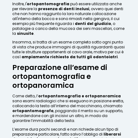
Inoltre, l'
ortopantomografia
può essere utilizzata anche
per rilevare la
presenza di denti inclusi
, ovvero quei denti
che non hanno raggiunto la loro naturale collocazione
all'interno della bocca e sono rimasti nella gengiva, il cui
esempio più frequente riguarda i
denti del giudizio
, o
patologie a carico della mucosa dei seni mascellari, come
la
sinusite
.
Insomma, si tratta di un esame completo sotto ogni punto
di vista che produce immagini di qualità riguardanti quasi
tutte le strutture appartenenti al cavo orale, motivo per cui è
così
ampiamente richiesto da tutti gli odontoiatri
.
Preparazione all’esame di
ortopantomografia e
ortopanoramica
Come detto, l’
ortopantomografia e ortopanoramica
sono esami radiologici che si eseguono in posizione eretta,
collocando la testa all’interno del macchinario, chiamato
ortopantomografo
, poggiando il mento su un supporto,
e mordendone con gli incisivi un altro, in modo da
garantire l’immobilità della testa.
L’esame dura pochi secondi e non richiede alcun tipo di
preparazione particolare, fatto salvo l’obbligo di
liberarsi