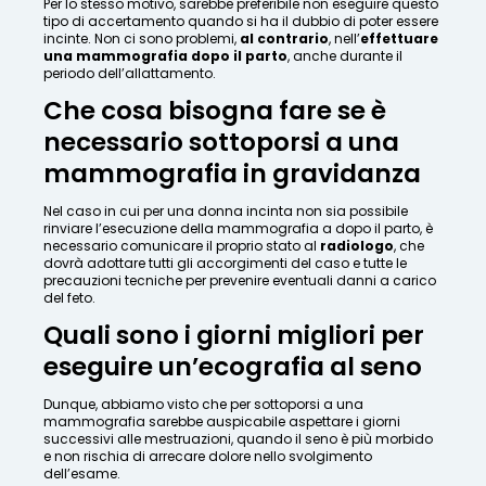
Per lo stesso motivo, sarebbe preferibile non eseguire questo
tipo di accertamento quando si ha il dubbio di poter essere
incinte. Non ci sono problemi,
al contrario
, nell’
effettuare
una mammografia dopo il parto
, anche durante il
periodo dell’allattamento.
Che cosa bisogna fare se è
necessario sottoporsi a una
mammografia in gravidanza
Nel caso in cui per una donna incinta non sia possibile
rinviare l’esecuzione della mammografia a dopo il parto, è
necessario comunicare il proprio stato al
radiologo
, che
dovrà adottare tutti gli accorgimenti del caso e tutte le
precauzioni tecniche per prevenire eventuali danni a carico
del feto.
Quali sono i giorni migliori per
eseguire un’ecografia al seno
Dunque, abbiamo visto che per sottoporsi a una
mammografia sarebbe auspicabile aspettare i giorni
successivi alle mestruazioni, quando il seno è più morbido
e non rischia di arrecare dolore nello svolgimento
dell’esame.