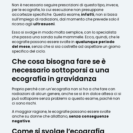
Non è necessario seguire prescrizioni di questo tipo, invece,
per le ecografie, la cui esecuzione non presuppone
accortezze specifiche. Questo esame,
infatti
, non si basa
sull’impiego di radiazioni, dal momento che prevede solo il
ricorso agli
ultrasuoni
.
Esso si svolge in modo molto semplice, con lo specialista
che passa una sonda sulle mammelle. Ecco, quindi, che le
ecografie possono essere svolte in
qualunque periodo
del mese
, senza che si sia costrette ad aspettare un giorno
specifico del ciclo.
Che cosa bisogna fare se è
necessario sottoporsi a una
ecografia in gravidanza
Proprio perché con un’ecografia non si ha a che fare con
radiazioni di alcun genere, anche se si è in dolce attesa ci si
può sottoporre senza problemi a questo esame, poiché non
ci sono rischi.
A maggior ragione, le ecografie possono essere svolte
anche su donne che allattano,
senza conseguenze
negative
.
Come si svolge l’ecografia