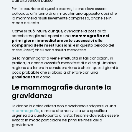
dall’alto verso il basso.
Per l’esecuzione di questo esame, il seno deve essere
collocato all’interno di un macchinario apposito, così che
la mammella risulti lievemente compressa, anche se in
modo delicato.
Come si può intuire, dunque, avendone la possibilità
sarebbe meglio sottoporsi a una
mammografia nei
primi giorni immediatamente successivi alla
comparsa delle mestruazioni
: è in questo periodo del
mese,
infatti
, che il seno risulta meno teso.
Se la mammografia viene effettuata in tali condizioni, in
pratica, la donna avvertirà meno fastidi o disagi. Un’altra
ragione da tenere in considerazione è che in questi giorni è
poco probabile che si abbia a che fare con una
gravidanza
in corso.
Le mammografie durante la
gravidanza
Le donne in dolce attesa non dovrebbero sottoporsi a una
mammografia
, a meno che non vi sia una specifica
urgenza da questo punto di vista: l’esame dovrebbe essere
evitato in modo particolare nei primi tre mesi della
gravidanza.