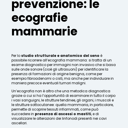
prevenzione: le
ecografie
mammarie
Per lo
studio strutturale e anatomico del seno
è
possibile ricorrere all’ecografia mammaria: si tratta di un
esame diagnostico per immagini non invasivo che si basa
sulle onde sonore (cioè gli ultrasuoni) per identificare la
presenza di formazioni di origine benigna, come per
esempio fibroadenomi o cisti, ma anche per individuare in
maniera precoce eventuali tumori maligni.
Un’ecografia non è altro che una metodica diagnostica
grazie a cui si ha l’opportunità di esaminare in tutto il corpo
i vasi sanguigni, le strutture tendinee, gli organi, i muscoli e
le strutture sottocutanee: quella mammaria, in particolare,
permette di scoprire tessuti infiammati, come può
succedere in
presenza di ascessi o mastiti
, e di
visualizzare le alterazioni dei linfonodi presenti nei cavi
ascellari.