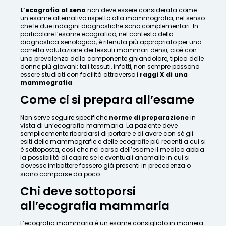
L’ecografia al seno
non deve essere considerata come
un esame alternativo rispetto alla mammografia, nel senso
che le due indagini diagnostiche sono complementari. In
particolare l’esame ecografico, nel contesto della
diagnostica senologica, è ritenuta più appropriato per una
corretta valutazione dei tessuti mammari densi, cioè con
una prevalenza della componente ghiandolare, tipica delle
donne più giovani: tali tessuti, infatti, non sempre possono
essere studiati con facilità attraverso i
raggi X di una
mammografia
.
Come ci si prepara all’esame
Non serve seguire specifiche
norme di preparazione
in
vista di un’ecografia mammaria. La paziente deve
semplicemente ricordarsi di portare e di avere con sé gli
esiti delle mammografie e delle ecografie più recenti a cui si
è sottoposta, così che nel corso dell’esame il medico abbia
la possibilità di capire se le eventuali anomalie in cui si
dovesse imbattere fossero già presenti in precedenza o
siano comparse da poco.
Chi deve sottoporsi
all’ecografia mammaria
L’ecografia mammaria è un esame consigliato in maniera