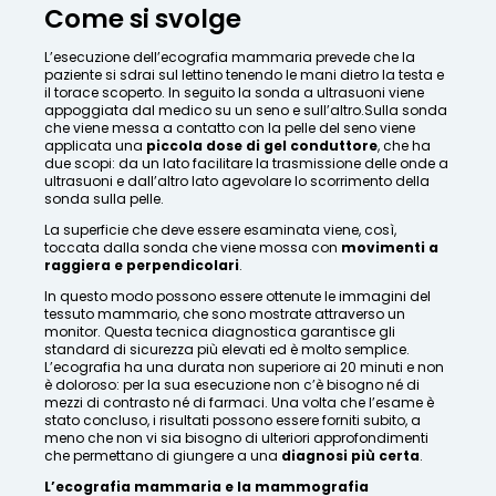
Come si svolge
L’esecuzione dell’ecografia mammaria prevede che la
paziente si sdrai sul lettino tenendo le mani dietro la testa e
il torace scoperto. In seguito la sonda a ultrasuoni viene
appoggiata dal medico su un seno e sull’altro.Sulla sonda
che viene messa a contatto con la pelle del seno viene
applicata una
piccola dose di gel conduttore
, che ha
due scopi: da un lato facilitare la trasmissione delle onde a
ultrasuoni e dall’altro lato agevolare lo scorrimento della
sonda sulla pelle.
La superficie che deve essere esaminata viene, così,
toccata dalla sonda che viene mossa con
movimenti a
raggiera e perpendicolari
.
In questo modo possono essere ottenute le immagini del
tessuto mammario, che sono mostrate attraverso un
monitor. Questa tecnica diagnostica garantisce gli
standard di sicurezza più elevati ed è molto semplice.
L’ecografia ha una durata non superiore ai 20 minuti e non
è doloroso: per la sua esecuzione non c’è bisogno né di
mezzi di contrasto né di farmaci. Una volta che l’esame è
stato concluso, i risultati possono essere forniti subito, a
meno che non vi sia bisogno di ulteriori approfondimenti
che permettano di giungere a una
diagnosi più certa
.
L’ecografia mammaria e la mammografia