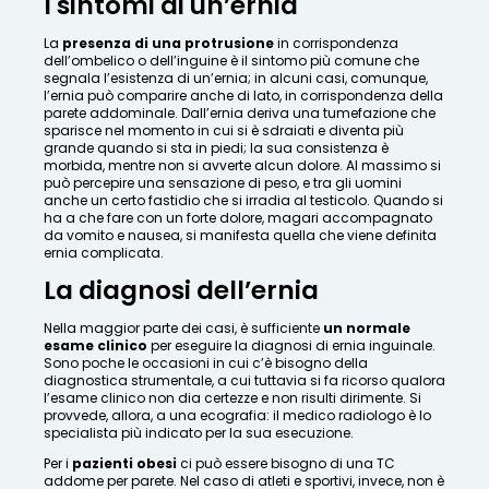
I sintomi di un’ernia
La
presenza di una protrusione
in corrispondenza
dell’ombelico o dell’inguine è il sintomo più comune che
segnala l’esistenza di un’ernia; in alcuni casi, comunque,
l’ernia può comparire anche di lato, in corrispondenza della
parete addominale. Dall’ernia deriva una tumefazione che
sparisce nel momento in cui si è sdraiati e diventa più
grande quando si sta in piedi; la sua consistenza è
morbida, mentre non si avverte alcun dolore. Al massimo si
può percepire una sensazione di peso, e tra gli uomini
anche un certo fastidio che si irradia al testicolo. Quando si
ha a che fare con un forte dolore, magari accompagnato
da vomito e nausea, si manifesta quella che viene definita
ernia complicata.
La diagnosi dell’ernia
Nella maggior parte dei casi, è sufficiente
un normale
esame clinico
per eseguire la diagnosi di ernia inguinale.
Sono poche le occasioni in cui c’è bisogno della
diagnostica strumentale, a cui tuttavia si fa ricorso qualora
l’esame clinico non dia certezze e non risulti dirimente. Si
provvede, allora, a una ecografia: il medico radiologo è lo
specialista più indicato per la sua esecuzione.
Per i
pazienti obesi
ci può essere bisogno di una TC
addome per parete. Nel caso di atleti e sportivi, invece, non è