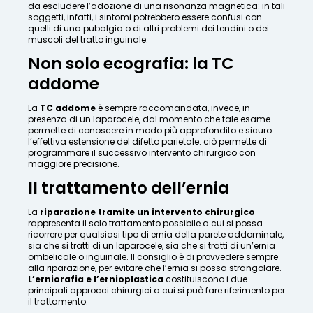
da escludere l’adozione di una risonanza magnetica: in tali
soggetti, infatti, i sintomi potrebbero essere confusi con
quelli di una pubalgia o di altri problemi dei tendini o dei
muscoli del tratto inguinale.
Non solo ecografia: la TC
addome
La
TC addome
è sempre raccomandata, invece, in
presenza di un laparocele, dal momento che tale esame
permette di conoscere in modo più approfondito e sicuro
l’effettiva estensione del difetto parietale: ciò permette di
programmare il successivo intervento chirurgico con
maggiore precisione.
Il trattamento dell’ernia
La
riparazione tramite un intervento chirurgico
rappresenta il solo trattamento possibile a cui si possa
ricorrere per qualsiasi tipo di ernia della parete addominale,
sia che si tratti di un laparocele, sia che si tratti di un’ernia
ombelicale o inguinale. Il consiglio è di provvedere sempre
alla riparazione, per evitare che l’ernia si possa strangolare.
L’erniorafia e l’ernioplastica
costituiscono i due
principali approcci chirurgici a cui si può fare riferimento per
il trattamento.