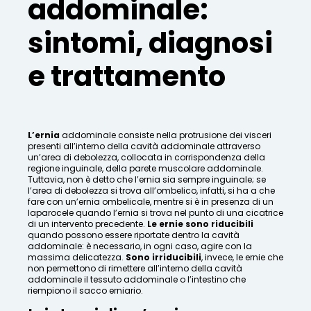
addominale:
sintomi, diagnosi
e trattamento
L’ernia
addominale consiste nella protrusione dei visceri
presenti all’interno della cavità addominale attraverso
un’area di debolezza, collocata in corrispondenza della
regione inguinale, della parete muscolare addominale.
Tuttavia, non è detto che l’ernia sia sempre inguinale; se
l’area di debolezza si trova all’ombelico, infatti, si ha a che
fare con un’ernia ombelicale, mentre si è in presenza di un
laparocele quando l’ernia si trova nel punto di una cicatrice
di un intervento precedente.
Le ernie sono riducibili
quando possono essere riportate dentro la cavità
addominale: è necessario, in ogni caso, agire con la
massima delicatezza.
Sono irriducibili
, invece, le ernie che
non permettono di rimettere all’interno della cavità
addominale il tessuto addominale o l’intestino che
riempiono il sacco erniario.