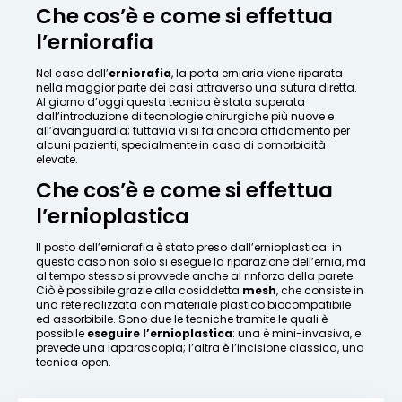
Che cos’è e come si effettua
l’erniorafia
Nel caso dell’
erniorafia
, la porta erniaria viene riparata
nella maggior parte dei casi attraverso una sutura diretta.
Al giorno d’oggi questa tecnica è stata superata
dall’introduzione di tecnologie chirurgiche più nuove e
all’avanguardia; tuttavia vi si fa ancora affidamento per
alcuni pazienti, specialmente in caso di comorbidità
elevate.
Che cos’è e come si effettua
l’ernioplastica
Il posto dell’erniorafia è stato preso dall’ernioplastica: in
questo caso non solo si esegue la riparazione dell’ernia, ma
al tempo stesso si provvede anche al rinforzo della parete.
Ciò è possibile grazie alla cosiddetta
mesh
, che consiste in
una rete realizzata con materiale plastico biocompatibile
ed assorbibile. Sono due le tecniche tramite le quali è
possibile
eseguire l’ernioplastica
: una è mini-invasiva, e
prevede una laparoscopia; l’altra è l’incisione classica, una
tecnica open.