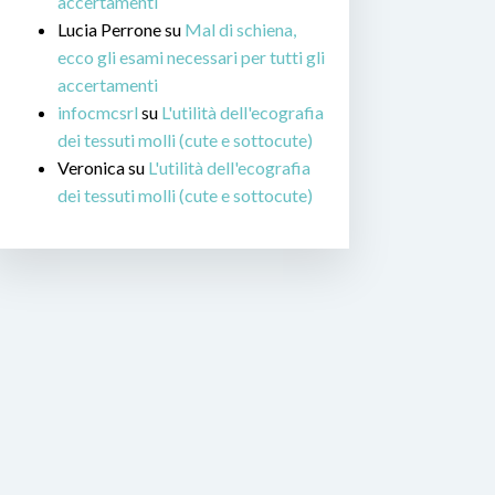
accertamenti
Lucia Perrone
su
Mal di schiena,
ecco gli esami necessari per tutti gli
accertamenti
infocmcsrl
su
L'utilità dell'ecografia
dei tessuti molli (cute e sottocute)
Veronica
su
L'utilità dell'ecografia
dei tessuti molli (cute e sottocute)