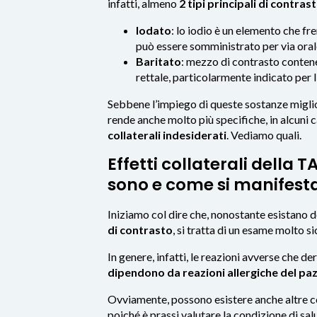
infatti, almeno
2 tipi principali di contras
Iodato
: lo iodio è un elemento che fre
può essere somministrato per via oral
Baritato
: mezzo di contrasto conten
rettale, particolarmente indicato per l
Sebbene l’impiego di queste sostanze miglio
rende anche molto più specifiche, in alcuni 
collaterali indesiderati
. Vediamo quali.
Effetti collaterali della 
sono e come si manifest
Iniziamo col dire che, nonostante esistano 
di contrasto
, si tratta di un esame molto si
In genere, infatti, le reazioni avverse che
dipendono da reazioni allergiche del paz
Ovviamente, possono esistere anche altre c
poiché è prassi valutare la condizione di sa