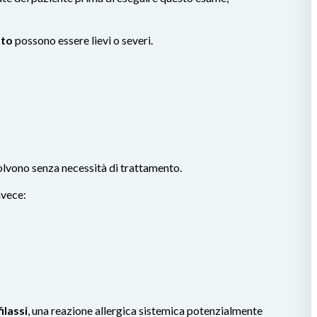
sto
possono essere lievi o severi.
solvono senza necessità di trattamento.
nvece:
ilassi
, una reazione allergica sistemica potenzialmente