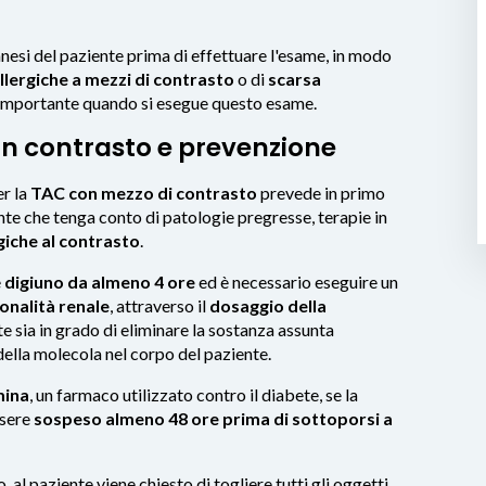
mnesi del paziente prima di effettuare l'esame, in modo
allergiche a mezzi di contrasto
o di
scarsa
 importante quando si esegue questo esame.
on contrasto e prevenzione
r la
TAC con mezzo di contrasto
prevede in primo
nte che tenga conto di patologie pregresse, terapie in
rgiche al contrasto
.
e
digiuno da almeno 4 ore
ed è necessario eseguire un
onalità renale
, attraverso il
dosaggio della
nte sia in grado di eliminare la sostanza assunta
ella molecola nel corpo del paziente.
ina
, un farmaco utilizzato contro il diabete, se la
ssere
sospeso almeno 48 ore prima di sottoporsi a
, al paziente viene chiesto di togliere tutti gli oggetti