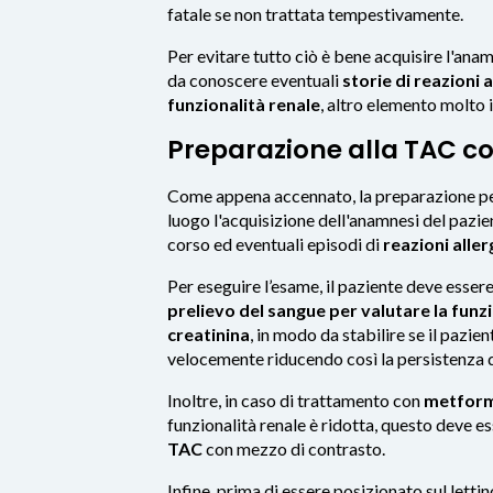
fatale se non trattata tempestivamente.
Per evitare tutto ciò è bene acquisire l'ana
da conoscere eventuali
storie di reazioni 
funzionalità renale
, altro elemento molto
Preparazione alla TAC c
Come appena accennato, la preparazione pe
luogo l'acquisizione dell'anamnesi del pazie
corso ed eventuali episodi di
reazioni alle
Per eseguire l’esame, il paziente deve esser
prelievo del sangue per valutare la funzi
creatinina
, in modo da stabilire se il pazie
velocemente riducendo così la persistenza d
Inoltre, in caso di trattamento con
metform
funzionalità renale è ridotta, questo deve e
TAC
con mezzo di contrasto.
Infine, prima di essere posizionato sul lettino