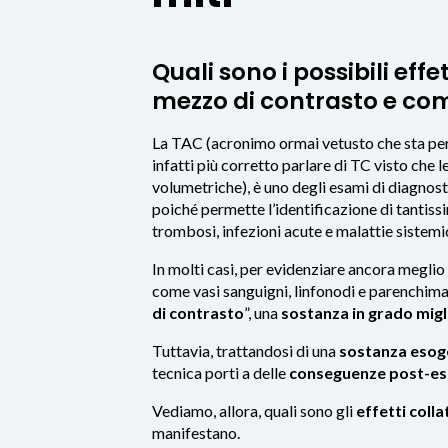
Quali sono i possibili effe
mezzo di contrasto e com
La TAC (acronimo ormai vetusto che sta pe
infatti più corretto parlare di TC visto che 
volumetriche), è uno degli esami di diagnost
poiché permette l’identificazione di tantis
trombosi, infezioni acute e malattie sistemi
In molti casi, per evidenziare ancora meglio 
come vasi sanguigni, linfonodi e parenchima,
di contrasto
”, una
sostanza in grado miglio
Tuttavia, trattandosi di una
sostanza esog
tecnica porti a delle
conseguenze post-e
Vediamo, allora, quali sono gli
effetti coll
manifestano.