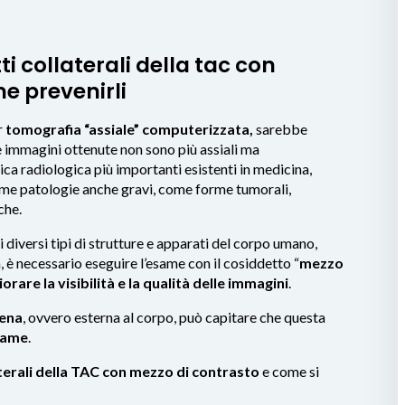
tti collaterali della tac con
e prevenirli
r
tomografia “assiale” computerizzata,
sarebbe
le immagini ottenute non sono più assiali ma
ica radiologica più importanti esistenti in medicina,
sime patologie anche gravi, come forme tumorali,
che.
i diversi tipi di strutture e apparati del corpo umano,
 è necessario eseguire l’esame con il cosiddetto “
mezzo
rare la visibilità e la qualità delle immagini
.
ena
, ovvero esterna al corpo, può capitare che questa
same
.
aterali della TAC con mezzo di contrasto
e come si