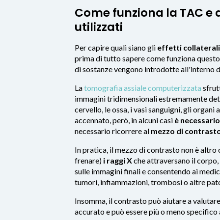
Come funziona la TAC e q
utilizzati
Per capire quali siano gli
effetti collatera
prima di tutto sapere come funziona quest
di sostanze vengono introdotte all'interno 
La
tomografia assiale computerizzata
sfrut
immagini tridimensionali estremamente dett
cervello, le ossa, i vasi sanguigni, gli orga
accennato, però, in alcuni casi
è necessario 
necessario ricorrere al
mezzo di contrast
In pratica, il mezzo di contrasto non è altro
frenare)
i raggi X
che attraversano il corpo,
sulle immagini finali e consentendo ai medi
tumori, infiammazioni, trombosi o altre pat
Insomma, il contrasto può aiutare a valutare
accurato e può essere più o meno specifico 