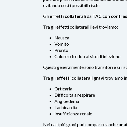
evitando così i possibili rischi.
Gli
effetti collaterali
da
TAC con contra
Tra gli effetti collaterali lievi troviamo:
Nausea
Vomito
Prurito
Calore o freddo al sito di iniezione
Questi generalmente sono transitori e si ri
Tra gli
effetti collaterali gravi
troviamo i
Orticaria
Difficoltà a respirare
Angioedema
Tachicardia
Insufficienza renale
Nei casi più gravi può comparire anche
anaf