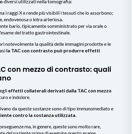
to
diversi utilizzati nella tomografia:
na i raggi X e rende più visibili i tessuti che lo assorbono;
e, endovenosa o intra arteriosa.
ente bario, tipicamente somministrato per via orale o
'esame del tratto gastrointestinale.
ri notevolmente la qualità delle immagini prodotte e le
casi
la TAC con contrasto può produrre effetti
TAC con mezzo di contrasto: quali
ano
degli
effetti collaterali derivati dalla TAC con mezzo
curo e indolore.
 derivano da queste sostanze sono di tipo immunomediato e
iente contro la sostanza utilizzata
.
onseguenze ma, in genere, queste sono molto rare,
lute del paziente prima di eseguire questo esame,