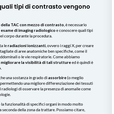
uali tipi di contrasto vengono
li della TAC con mezzo di contrasto
, è necessario
o
esame di imaging radiologico
e conoscere quali tipi
del corpo durante la procedura.
ta le
radiazioni ionizzanti
, ovvero i raggi X, per creare
agliate di aree anatomiche ben specifiche, come il
ni addominali o le vie respiratorie. Come abbiamo
migliorare la visibilità di tali strutture
ed è quindi è
o
.
 che una sostanza in grado di
assorbire
(o meglio
 permettendo una migliore differenziazione dei tessuti
ci radiologi di osservare la presenza di anomalie come
ologie.
 la funzionalità di specifici organi in modo molto
a seconda della zona da trattare. Possiamo citare,