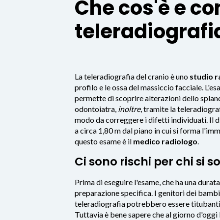
Che cos'è e co
teleradiografi
La teleradiografia del cranio è uno
studio r
profilo e le ossa del massiccio facciale. L'es
permette di scoprire alterazioni dello splan
odontoiatra,
inoltre
, tramite la teleradiogra
modo da correggere i difetti individuati. Il 
a circa 1,80 m dal piano in cui si forma l'im
questo esame è il
medico radiologo
.
Ci sono rischi per chi si 
Prima di eseguire l'esame, che ha una durata 
preparazione specifica. I genitori dei bambi
teleradiografia potrebbero essere titubanti
Tuttavia è bene sapere che al giorno d'oggi 