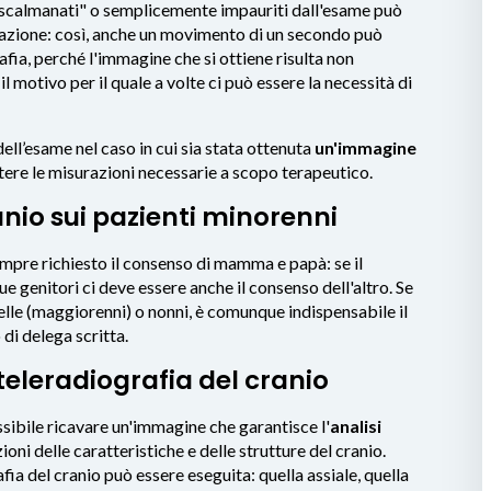
 "scalmanati" o semplicemente impauriti dall'esame può
razione: così, anche un movimento di un secondo può
fia, perché l'immagine che si ottiene risulta non
l motivo per il quale a volte ci può essere la necessità di
dell’esame nel caso in cui sia stata ottenuta
un'immagine
ttere le misurazioni necessarie a scopo terapeutico.
anio sui pazienti minorenni
empre richiesto il consenso di mamma e papà: se il
genitori ci deve essere anche il consenso dell'altro. Se
elle (maggiorenni) o nonni, è comunque indispensabile il
di delega scritta.
teleradiografia del cranio
ssibile ricavare un'immagine che garantisce l'
analisi
ioni delle caratteristiche e delle strutture del cranio.
fia del cranio può essere eseguita: quella assiale, quella