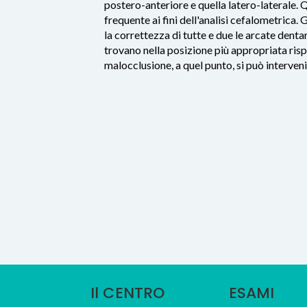
postero-anteriore e quella latero-laterale. 
frequente ai fini dell'analisi cefalometrica.
la correttezza di tutte e due le arcate dentari
trovano nella posizione più appropriata rispe
malocclusione, a quel punto, si può intervenir
Il CENTRO
ESAMI