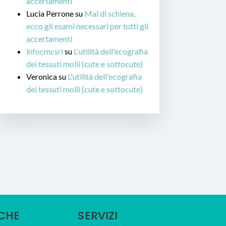
accertamenti
Lucia Perrone
su
Mal di schiena,
ecco gli esami necessari per tutti gli
accertamenti
infocmcsrl
su
L'utilità dell'ecografia
dei tessuti molli (cute e sottocute)
Veronica
su
L'utilità dell'ecografia
dei tessuti molli (cute e sottocute)
ICHE
SERVIZI