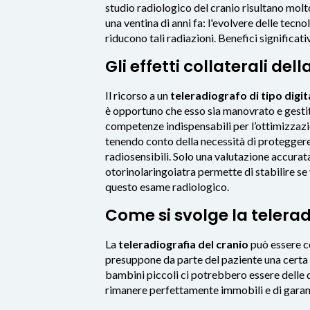
studio radiologico del cranio risultano molto
una ventina di anni fa: l'evolvere delle tecnol
riducono tali radiazioni. Benefici significativ
Gli effetti collaterali del
Il ricorso a un
teleradiografo di tipo digit
è opportuno che esso sia manovrato e gestito
competenze indispensabili per l’ottimizzazi
tenendo conto della necessità di proteggere il
radiosensibili. Solo una valutazione accurat
otorinolaringoiatra permette di stabilire se 
questo esame radiologico.
Come si svolge la telera
La
teleradiografia del cranio
può essere co
presuppone da parte del paziente una certa
bambini piccoli ci potrebbero essere delle di
rimanere perfettamente immobili e di garant